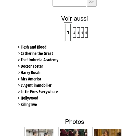
Voir aussi
1
2
3
4
5
> Flesh and Blood
> Catherine the Great
> The Umbrella Academy
> Doctor Foster
> Harry Bosch
> Mrs America
> L’Agent immobilier
> Little Fires Everywhere
> Hollywood
> Killing Eve
Photos