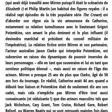
(qui avait déjà travaillé avec Mirren puisqu’il était le scénariste de
Elizabeth I)
et Philip Martin (un habitué des figures royales : il a
réalisé sept épisodes de la très populaire série
The Crown
) est
d’aborder son règne via la vie amoureuse de Catherine,
notamment sa relation tumultueuse avec le lieutenant Grigori
Potemkine, son amant le plus éminent et le plus influent (il
deviendra maréchal et président du conseil militaire de
l’impératrice). La relation fictive entre Mirren et son partenaire,
l’acteur australien Jason Clarke qui interprète Potemkine, est
subversive en raison des dynamiques de pouvoir inversées de
leurs personnages – elle en tant que souveraine et lui en tant que
serviteur politique dévoué –, mais aussi en raison de l’âge des
acteurs. Mirren a presque 25 ans de plus que Clarke, âgé de 50
ans lors du tournage. En réalité, Catherine avait 44 ans quand a
débuté leur liaison et Potemkine était de seulement dix ans son
cadet, mais cela n’empêche pas Mirren d’être tout aussi
convaincante (et séduisante !) que des acteurs masculins tels que
Jack Nicholson, Cary Grant, Tom Cruise, Richard Gere, Robert
Reford, ou Warren Beatty qui se sont retrouvés maintes fois dans