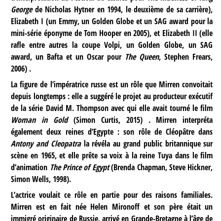
George
de Nicholas Hytner en 1994, le deuxième de sa carrière),
Elizabeth I (un Emmy, un Golden Globe et un SAG award pour la
mini-série éponyme de Tom Hooper en 2005), et Elizabeth II (elle
rafle entre autres la coupe Volpi, un Golden Globe, un SAG
award, un Bafta et un Oscar pour
The Queen
, Stephen Frears,
2006) .
La figure de l’impératrice russe est un rôle que Mirren convoitait
depuis longtemps : elle a suggéré le projet au producteur exécutif
de la série David M. Thompson avec qui elle avait tourné le film
Woman in Gold
(Simon Curtis, 2015) . Mirren interpréta
également deux reines d’Egypte : son rôle de Cléopâtre dans
Antony and Cleopatra
la révéla au grand public britannique sur
scène en 1965, et elle prête sa voix à la reine Tuya dans le film
d’animation
The Prince of Egypt
(Brenda Chapman, Steve Hickner,
Simon Wells, 1998).
L’actrice voulait ce rôle en partie pour des raisons familiales.
Mirren est en fait née Helen Mironoff et son père était un
immigré originaire de Russie, arrivé en Grande-Bretagne à l’âge de