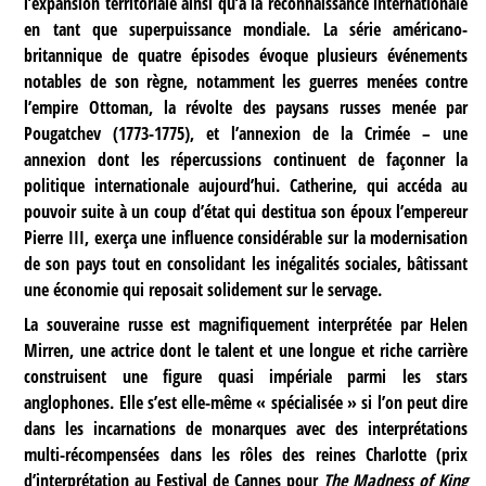
l’expansion territoriale ainsi qu’à la reconnaissance internationale
en tant que superpuissance mondiale. La série américano-
britannique de quatre épisodes évoque plusieurs événements
notables de son règne, notamment les guerres menées contre
l’empire Ottoman, la révolte des paysans russes menée par
Pougatchev (1773-1775), et l’annexion de la Crimée – une
annexion dont les répercussions continuent de façonner la
politique internationale aujourd’hui. Catherine, qui accéda au
pouvoir suite à un coup d’état qui destitua son époux l’empereur
Pierre III, exerça une influence considérable sur la modernisation
de son pays tout en consolidant les inégalités sociales, bâtissant
une économie qui reposait solidement sur le servage.
La souveraine russe est magnifiquement interprétée par Helen
Mirren, une actrice dont le talent et une longue et riche carrière
construisent une figure quasi impériale parmi les stars
anglophones. Elle s’est elle-même « spécialisée » si l’on peut dire
dans les incarnations de monarques avec des interprétations
multi-récompensées dans les rôles des reines Charlotte (prix
d’interprétation au Festival de Cannes pour
The Madness of King