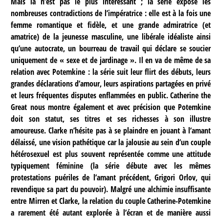
Mais là n’est pas le plus intéressant ; la série expose les
nombreuses contradictions de l’impératrice : elle est à la fois une
femme romantique et fidèle, et une grande admiratrice (et
amatrice) de la jeunesse masculine, une libérale idéaliste ainsi
qu’une autocrate, un bourreau de travail qui déclare se soucier
uniquement de « sexe et de jardinage ». Il en va de même de sa
relation avec Potemkine : la série suit leur flirt des débuts, leurs
grandes déclarations d’amour, leurs aspirations partagées en privé
et leurs fréquentes disputes enflammées en public. Catherine the
Great nous montre également et avec précision que Potemkine
doit son statut, ses titres et ses richesses à son illustre
amoureuse. Clarke n’hésite pas à se plaindre en jouant à l’amant
délaissé, une vision pathétique car la jalousie au sein d’un couple
hétérosexuel est plus souvent représentée comme une attitude
typiquement féminine (la série débute avec les mêmes
protestations puériles de l’amant précédent, Grigori Orlov, qui
revendique sa part du pouvoir). Malgré une alchimie insuffisante
entre Mirren et Clarke, la relation du couple Catherine-Potemkine
a rarement été autant explorée à l’écran et de manière aussi