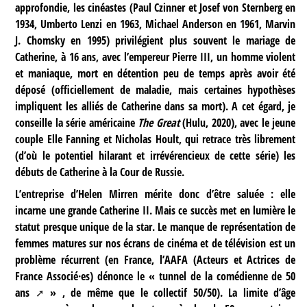
approfondie, les cinéastes (Paul Czinner et Josef von Sternberg en
1934, Umberto Lenzi en 1963, Michael Anderson en 1961, Marvin
J. Chomsky en 1995) privilégient plus souvent le mariage de
Catherine, à 16 ans, avec l’empereur Pierre III, un homme violent
et maniaque, mort en détention peu de temps après avoir été
déposé (officiellement de maladie, mais certaines hypothèses
impliquent les alliés de Catherine dans sa mort). A cet égard, je
conseille la série américaine
The Great
(Hulu, 2020), avec le jeune
couple Elle Fanning et Nicholas Hoult, qui retrace très librement
(d’où le potentiel hilarant et irrévérencieux de cette série) les
débuts de Catherine à la Cour de Russie.
L’entreprise d’Helen Mirren mérite donc d’être saluée : elle
incarne une grande Catherine II. Mais ce succès met en lumière le
statut presque unique de la star. Le manque de représentation de
femmes matures sur nos écrans de cinéma et de télévision est un
problème récurrent (en France, l’AAFA (Acteurs et Actrices de
France Associé·es) dénonce le «
tunnel de la comédienne de 50
ans
» , de même que le collectif 50/50). La limite d’âge