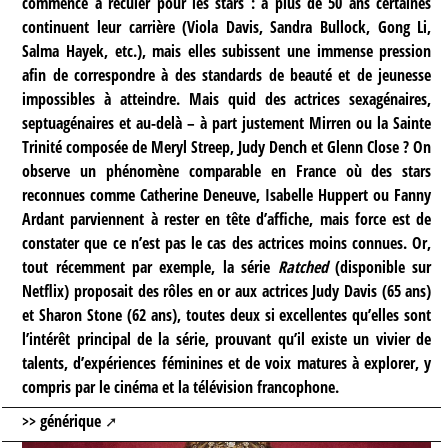
commence à reculer pour les stars : à plus de 50 ans certaines
continuent leur carrière (Viola Davis, Sandra Bullock, Gong Li,
Salma Hayek, etc.), mais elles subissent une immense pression
afin de correspondre à des standards de beauté et de jeunesse
impossibles à atteindre. Mais quid des actrices sexagénaires,
septuagénaires et au-delà – à part justement Mirren ou la Sainte
Trinité composée de Meryl Streep, Judy Dench et Glenn Close ? On
observe un phénomène comparable en France où des stars
reconnues comme Catherine Deneuve, Isabelle Huppert ou Fanny
Ardant parviennent à rester en tête d’affiche, mais force est de
constater que ce n’est pas le cas des actrices moins connues. Or,
tout récemment par exemple, la série
Ratched
(disponible sur
Netflix) proposait des rôles en or aux actrices Judy Davis (65 ans)
et Sharon Stone (62 ans), toutes deux si excellentes qu’elles sont
l’intérêt principal de la série, prouvant qu’il existe un vivier de
talents, d’expériences féminines et de voix matures à explorer, y
compris par le cinéma et la télévision francophone.
>>
générique