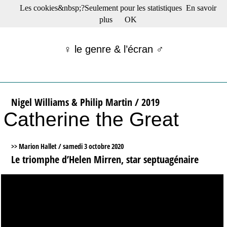
Les cookies&nbsp;?Seulement pour les statistiques
En savoir
☰ Menu
plus
OK
Films en salle
Films récents
♀ le genre & l’écran ♂
Séries
Films -TV/plates-formes
Classique
Publications
Nigel Williams & Philip Martin / 2019
Tribunes
Catherine the Great
Bloc-notes
Archives
Actu : "La Nouvelle Vague"
>> Marion Hallet /
samedi 3 octobre 2020
S’abonner à la Lettre !
Le triomphe d’Helen Mirren, star septuagénaire