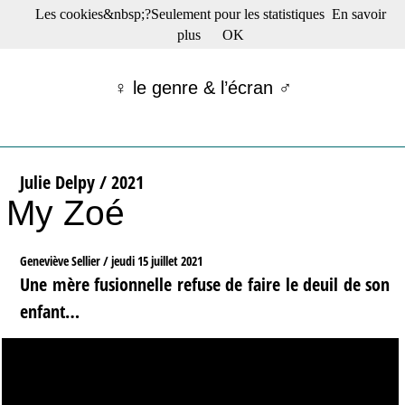
Les cookies&nbsp;?Seulement pour les statistiques
En savoir
☰ Menu
plus
OK
Films en salle
Films récents
♀ le genre & l’écran ♂
Séries
Films -TV/plates-formes
Classique
Publications
Julie Delpy / 2021
Tribunes
My Zoé
Bloc-notes
Archives
Actu : "La Nouvelle Vague"
Geneviève Sellier /
jeudi 15 juillet 2021
S’abonner à la Lettre !
Une mère fusionnelle refuse de faire le deuil de son
enfant…