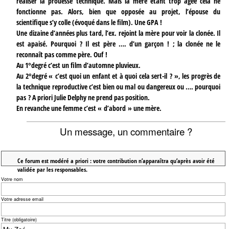
réaliser la prouesse technique. Mais la mère étant trop âgée cela ne
fonctionne pas. Alors, bien que opposée au projet, l’épouse du
scientifique s’y colle (évoqué dans le film). Une GPA !
Une dizaine d’années plus tard, l’ex. rejoint la mère pour voir la clonée. Il
est apaisé. Pourquoi ? Il est père …. d’un garçon ! ; la clonée ne le
reconnaît pas comme père. Ouf !
Au 1°degré c’est un film d’automne pluvieux.
Au 2°degré « c’est quoi un enfant et à quoi cela sert-il ? », les progrès de
la technique reproductive c’est bien ou mal ou dangereux ou …. pourquoi
pas ? A priori Julie Delphy ne prend pas position.
En revanche une femme c’est « d’abord » une mère.
Un message, un commentaire ?
Ce forum est modéré a priori : votre contribution n’apparaîtra qu’après avoir été
validée par les responsables.
Votre nom
Votre adresse email
Titre (obligatoire)