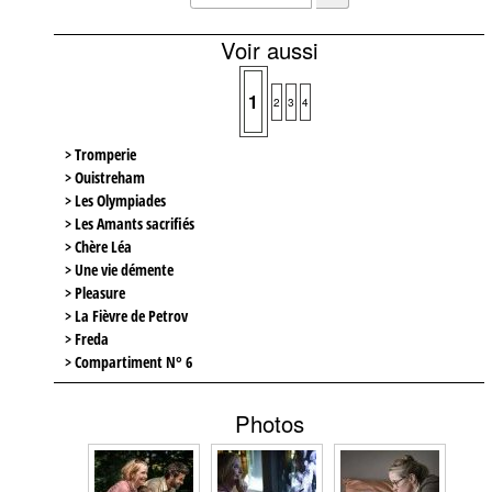
Voir aussi
1
2
3
4
> Tromperie
> Ouistreham
> Les Olympiades
> Les Amants sacrifiés
> Chère Léa
> Une vie démente
> Pleasure
> La Fièvre de Petrov
> Freda
> Compartiment N° 6
Photos