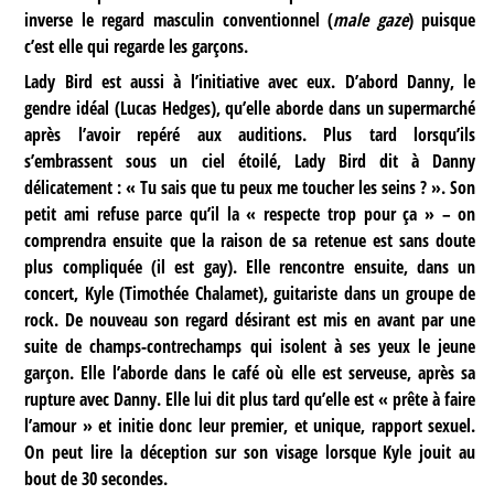
inverse le regard masculin conventionnel (
male gaze
) puisque
c’est elle qui regarde les garçons.
Lady Bird est aussi à l’initiative avec eux. D’abord Danny, le
gendre idéal (Lucas Hedges), qu’elle aborde dans un supermarché
après l’avoir repéré aux auditions. Plus tard lorsqu’ils
s’embrassent sous un ciel étoilé, Lady Bird dit à Danny
délicatement : « Tu sais que tu peux me toucher les seins ? ». Son
petit ami refuse parce qu’il la « respecte trop pour ça » – on
comprendra ensuite que la raison de sa retenue est sans doute
plus compliquée (il est gay). Elle rencontre ensuite, dans un
concert, Kyle (Timothée Chalamet), guitariste dans un groupe de
rock. De nouveau son regard désirant est mis en avant par une
suite de champs-contrechamps qui isolent à ses yeux le jeune
garçon. Elle l’aborde dans le café où elle est serveuse, après sa
rupture avec Danny. Elle lui dit plus tard qu’elle est « prête à faire
l’amour » et initie donc leur premier, et unique, rapport sexuel.
On peut lire la déception sur son visage lorsque Kyle jouit au
bout de 30 secondes.