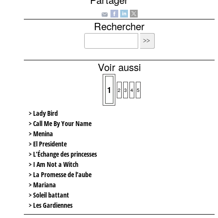
Rechercher
Voir aussi
1
2
3
4
5
> Lady Bird
> Call Me By Your Name
> Menina
> El Presidente
> L’Échange des princesses
> I Am Not a Witch
> La Promesse de l’aube
> Mariana
> Soleil battant
> Les Gardiennes