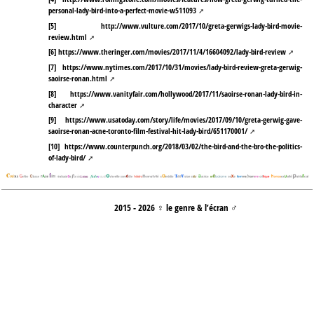
personal-lady-bird-into-a-perfect-movie-w511093
[
5
]
http://www.vulture.com/2017/10/greta-gerwigs-lady-bird-movie-
review.html
[
6
]
https://www.theringer.com/movies/2017/11/4/16604092/lady-bird-review
[
7
]
https://www.nytimes.com/2017/10/31/movies/lady-bird-review-greta-gerwig-
saoirse-ronan.html
[
8
]
https://www.vanityfair.com/hollywood/2017/11/saoirse-ronan-lady-bird-in-
character
[
9
]
https://www.usatoday.com/story/life/movies/2017/09/10/greta-gerwig-gave-
saoirse-ronan-acne-toronto-film-festival-hit-lady-bird/651170001/
[
10
]
https://www.counterpunch.org/2018/03/02/the-bird-and-the-bro-the-politics-
of-lady-bird/
2015 - 2026 ♀ le genre & l’écran ♂