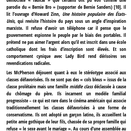
parodie du « Bernie Bro » (supporter de Bernie Sanders)
[
10
]
. Il
lit l’ouvrage d’Howard Zinn,
Une histoire populaire des États-
Unis
, qui revisite l’histoire du pays sous un angle d’inspiration
marxiste. Il refuse d’avoir un téléphone car il pense que le
gouvernement espionne le peuple par le biais des portables. Il
prétend ne pas aimer l’argent alors qu’il est inscrit dans une école
catholique dont les frais d’inscription sont élevés. Et son
comportement cynique avec Lady Bird rend dérisoires ses
revendications radicales.
Les McPherson déjouent quant à eux le stéréotype associé aux
classes défavorisées. Ils ne sont pas des « cols bleus » issus de la
classe prolétaire mais une famille
middle class
déclassée à cause
du chômage du père. Ils incarnent un modèle familial
progressiste – ce qui est rare dans le cinéma américain qui associe
traditionnellement les classes défavorisées à une forme de
conservatisme. Ils ont adopté un garçon latino, ils accueillent la
petite amie gothique de leur fils, chassée de sa propre famille qui
refuse « le sexe avant le mariage ». Au cours d’une assemblée au