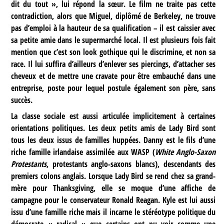
dit du tout », lui répond la sœur. Le film ne traite pas cette
contradiction, alors que Miguel, diplômé de Berkeley, ne trouve
pas d’emploi à la hauteur de sa qualification – il est caissier avec
sa petite amie dans le supermarché local. Il est plusieurs fois fait
mention que c’est son look gothique qui le discrimine, et non sa
race. Il lui suffira d’ailleurs d’enlever ses piercings, d’attacher ses
cheveux et de mettre une cravate pour être embauché dans une
entreprise, poste pour lequel postule également son père, sans
succès.
La classe sociale est aussi articulée implicitement à certaines
orientations politiques. Les deux petits amis de Lady Bird sont
tous les deux issus de familles huppées. Danny est le fils d’une
riche famille irlandaise assimilée aux WASP (
White Anglo-Saxon
Protestants
, protestants anglo-saxons blancs), descendants des
premiers colons anglais. Lorsque Lady Bird se rend chez sa grand-
mère pour Thanksgiving, elle se moque d’une affiche de
campagne pour le conservateur Ronald Reagan. Kyle est lui aussi
issu d’une famille riche mais il incarne le stéréotype politique du
démocrate « radical » que certains ont pu voir comme une