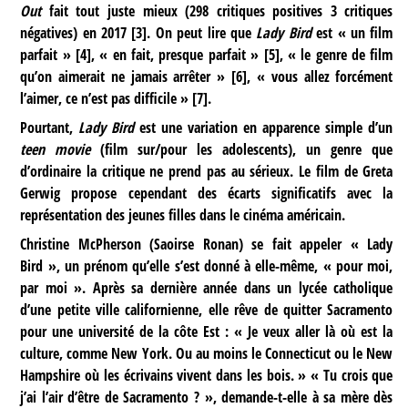
Out
fait tout juste mieux (298 critiques positives 3 critiques
négatives) en 2017
[
3
]
. On peut lire que
Lady Bird
est « un film
parfait »
[
4
]
, « en fait, presque parfait »
[
5
]
, « le genre de film
qu’on aimerait ne jamais arrêter »
[
6
]
, « vous allez forcément
l’aimer, ce n’est pas difficile »
[
7
]
.
Pourtant,
Lady Bird
est une variation en apparence simple d’un
teen movie
(film sur/pour les adolescents), un genre que
d’ordinaire la critique ne prend pas au sérieux. Le film de Greta
Gerwig propose cependant des écarts significatifs avec la
représentation des jeunes filles dans le cinéma américain.
Christine McPherson (Saoirse Ronan) se fait appeler « Lady
Bird », un prénom qu’elle s’est donné à elle-même, « pour moi,
par moi ». Après sa dernière année dans un lycée catholique
d’une petite ville californienne, elle rêve de quitter Sacramento
pour une université de la côte Est : « Je veux aller là où est la
culture, comme New York. Ou au moins le Connecticut ou le New
Hampshire où les écrivains vivent dans les bois. » « Tu crois que
j’ai l’air d’être de Sacramento ? », demande-t-elle à sa mère dès