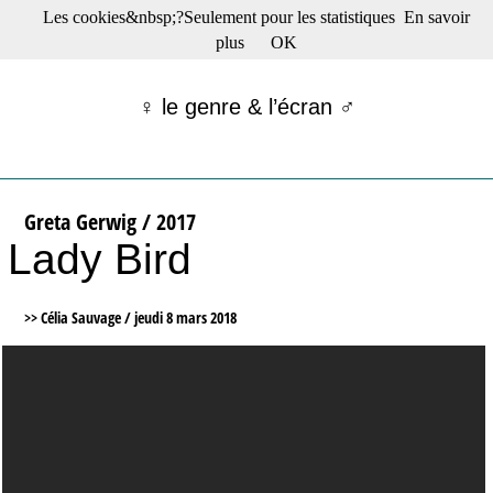
Les cookies&nbsp;?Seulement pour les statistiques
En savoir
☰ Menu
plus
OK
Films en salle
Films récents
♀ le genre & l’écran ♂
Séries
Films -TV/plates-formes
Classique
Publications
Greta Gerwig / 2017
Tribunes
Lady Bird
Bloc-notes
Archives
Actu : "La Nouvelle Vague"
>> Célia Sauvage /
jeudi 8 mars 2018
S’abonner à la Lettre !