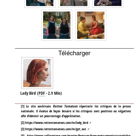
Télécharger
Lady Bird
(
PDF
-
2.9 Mio
)
[
1
]
Le site américain
Rotten Tomatoes
répertorie les critiques de la presse
nationale. Il évalue de façon binaire si les critiques sont positives ou négatives
afin d’obtenir un pourcentage d’appréciation.
[
2
]
https://www.rottentomatoes.com/m/lady_bird
[
3
]
https://www.rottentomatoes.com/m/get_out
[
4
]
http://www.rollingstone.com/movies/features/how-greta-gerwig-turned-the-