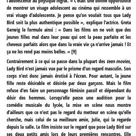
l’adolescente au physique ingrat. « C’était une bonne opportunité
de montrer un visage adolescent au cinéma qui ressemble à un
vrai visage d’adolescente. Je pense qu’on voulait tous que Lady
Bird soit la plus authentique possible », explique l’actrice. Greta
Gerwig le formule ainsi : « Dans les films on ne voit que des
jeunes filles mal dans leur peau qui ont la peau parfaite et les
cheveux parfaits alors que dans la vraie vie ça n’arrive jamais ! Et
ça ne les rend pas moins belles. »
[
9
]
Contrairement à ce qui se passe dans la plupart des
teen movies
,
Lady Bird n’est jamais vue par le prisme d’un regard masculin. Son
corps n’est donc jamais érotisé à l’écran. Pour autant, la jeune
fille reste désirable et désirée par deux garçons. Mais le film
refuse d’en faire un personnage féminin passif et dépendant du
désir des hommes. Lorsqu’elle passe une audition pour la
comédie musicale du lycée, la mise en scène nous montre
d’ailleurs que ce n’est pas le regard du metteur en scène qu’elle
cherche, mais celui de sa meilleure amie, Julie, qui la regarde
depuis la salle. Le film insiste sur le regard que pose Lady Bird sur
ses deux petits amis lors de leurs premières rencontres. Elle