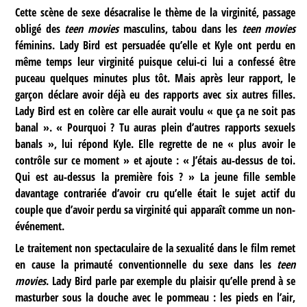
Cette scène de sexe désacralise le thème de la virginité, passage
obligé des
teen movies
masculins, tabou dans les
teen movies
féminins. Lady Bird est persuadée qu’elle et Kyle ont perdu en
même temps leur virginité puisque celui-ci lui a confessé être
puceau quelques minutes plus tôt. Mais après leur rapport, le
garçon déclare avoir déjà eu des rapports avec six autres filles.
Lady Bird est en colère car elle aurait voulu « que ça ne soit pas
banal ». « Pourquoi ? Tu auras plein d’autres rapports sexuels
banals », lui répond Kyle. Elle regrette de ne « plus avoir le
contrôle sur ce moment » et ajoute : « J’étais au-dessus de toi.
Qui est au-dessus la première fois ? » La jeune fille semble
davantage contrariée d’avoir cru qu’elle était le sujet actif du
couple que d’avoir perdu sa virginité qui apparaît comme un non-
événement.
Le traitement non spectaculaire de la sexualité dans le film remet
en cause la primauté conventionnelle du sexe dans les
teen
movies
. Lady Bird parle par exemple du plaisir qu’elle prend à se
masturber sous la douche avec le pommeau : les pieds en l’air,