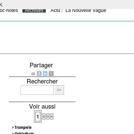
K
oc-notes
Archives
Actu : "La Nouvelle Vague"
Partager
Rechercher
Voir aussi
1
2
3
4
> Tromperie
> Ouistreham