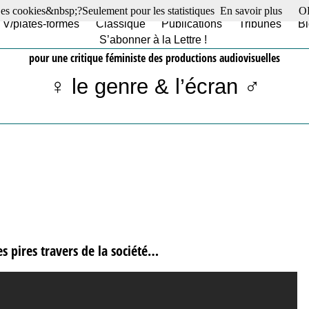
es cookies&nbsp;?Seulement pour les statistiques
En savoir plus
O
TV/plates-formes
Classique
Publications
Tribunes
Bl
S’abonner à la Lettre !
pour une critique féministe des productions audiovisuelles
♀ le genre & l’écran ♂
 pires travers de la société…