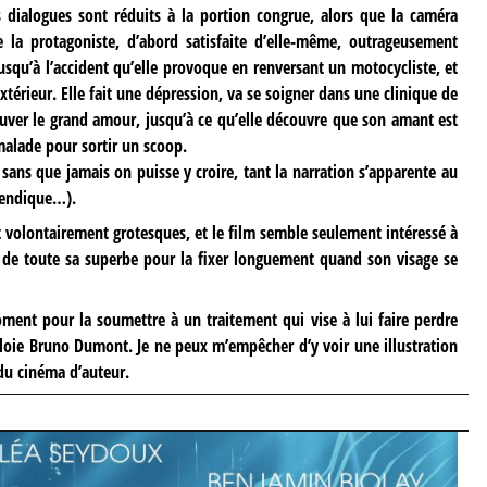
 dialogues sont réduits à la portion congrue, alors que la caméra
e la protagoniste, d’abord satisfaite d’elle-même, outrageusement
usqu’à l’accident qu’elle provoque en renversant un motocycliste, et
érieur. Elle fait une dépression, va se soigner dans une clinique de
ouver le grand amour, jusqu’à ce qu’elle découvre que son amant est
 malade pour sortir un scoop.
 sans que jamais on puisse y croire, tant la narration s’apparente au
vendique…).
t volontairement grotesques, et le film semble seulement intéressé à
 de toute sa superbe pour la fixer longuement quand son visage se
ment pour la soumettre à un traitement qui vise à lui faire perdre
ploie Bruno Dumont. Je ne peux m’empêcher d’y voir une illustration
du cinéma d’auteur.