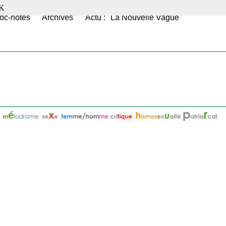
K
oc-notes
Archives
Actu : "La Nouvelle Vague"