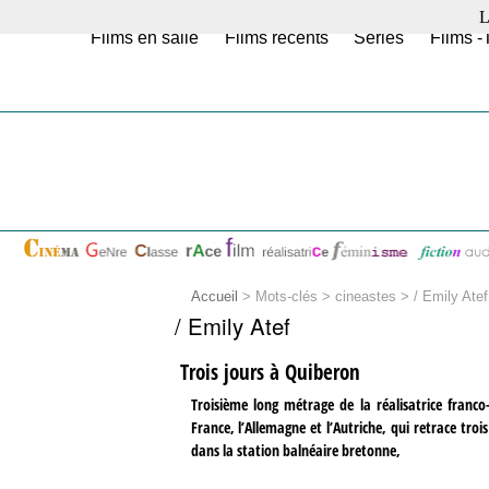
L
Films en salle
Films récents
Séries
Films -
Accueil
> Mots-clés > cineastes >
/ Emily Atef
/ Emily Atef
Trois jours à Quiberon
Troisième long métrage de la réalisatrice franco
France, l’Allemagne et l’Autriche, qui retrace troi
dans la station balnéaire bretonne,