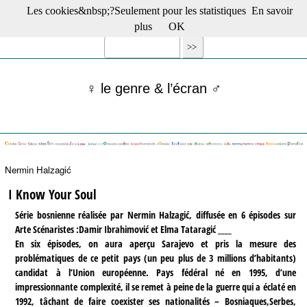
Les cookies&nbsp;?Seulement pour les statistiques
En savoir
☰ Menu
plus
OK
Films en salle
Films récents
Séries
♀ le genre & l’écran ♂
Films -TV/plates-formes
Classique
Publications
Tribunes
Bloc-notes
Nermin Halzagić
Archives
Actu : "La Nouvelle Vague"
I Know Your Soul
S’abonner à la Lettre !
Série bosnienne réalisée par Nermin Halzagić, diffusée en 6 épisodes sur
Arte Scénaristes :Damir Ibrahimović et Elma Tataragić ____
En six épisodes, on aura aperçu Sarajevo et pris la mesure des
problématiques de ce petit pays (un peu plus de 3 millions d’habitants)
candidat à l’Union européenne. Pays fédéral né en 1995, d’une
impressionnante complexité, il se remet à peine de la guerre qui a éclaté en
1992, tâchant de faire coexister ses nationalités – Bosniaques,Serbes,