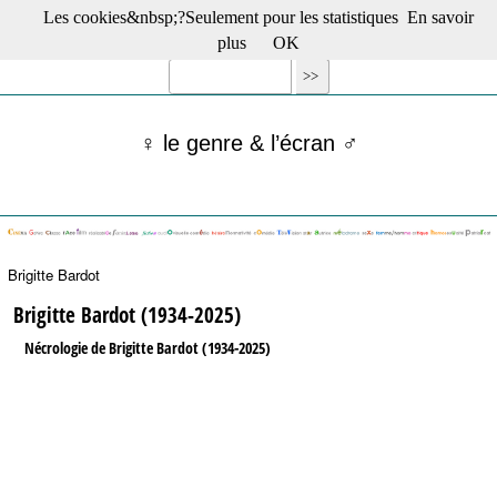
Les cookies&nbsp;?Seulement pour les statistiques
En savoir
☰ Menu
plus
OK
Films en salle
Films récents
Séries
♀ le genre & l’écran ♂
Films -TV/plates-formes
Classique
Publications
Tribunes
Bloc-notes
Brigitte Bardot
Archives
Actu : "La Nouvelle Vague"
Brigitte Bardot (1934-2025)
S’abonner à la Lettre !
Nécrologie de Brigitte Bardot (1934-2025)