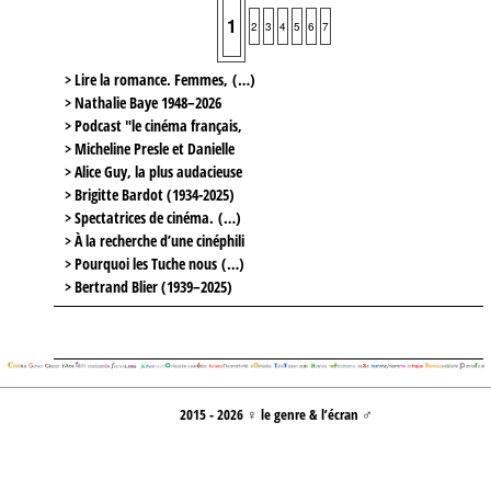
1
2
3
4
5
6
7
> Lire la romance. Femmes, (…)
> Nathalie Baye 1948–2026
> Podcast "le cinéma français,
> Micheline Presle et Danielle
> Alice Guy, la plus audacieuse
> Brigitte Bardot (1934-2025)
> Spectatrices de cinéma. (…)
> À la recherche d’une cinéphili
> Pourquoi les Tuche nous (…)
> Bertrand Blier (1939–2025)
2015 - 2026 ♀ le genre & l’écran ♂