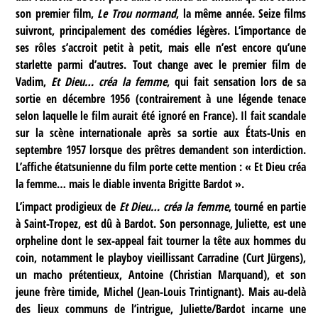
son premier film,
Le Trou normand
, la même année. Seize films
suivront, principalement des comédies légères. L’importance de
ses rôles s’accroit petit à petit, mais elle n’est encore qu’une
starlette parmi d’autres. Tout change avec le premier film de
Vadim,
Et Dieu… créa la femme
, qui fait sensation lors de sa
sortie en décembre 1956 (contrairement à une légende tenace
selon laquelle le film aurait été ignoré en France). Il fait scandale
sur la scène internationale après sa sortie aux États-Unis en
septembre 1957 lorsque des prêtres demandent son interdiction.
L’affiche étatsunienne du film porte cette mention : « Et Dieu créa
la femme… mais le diable inventa Brigitte Bardot ».
L’impact prodigieux de
Et Dieu… créa la femme
, tourné en partie
à Saint-Tropez, est dû à Bardot. Son personnage, Juliette, est une
orpheline dont le sex-appeal fait tourner la tête aux hommes du
coin, notamment le playboy vieillissant Carradine (Curt Jürgens),
un macho prétentieux, Antoine (Christian Marquand), et son
jeune frère timide, Michel (Jean-Louis Trintignant). Mais au-delà
des lieux communs de l’intrigue, Juliette/Bardot incarne une