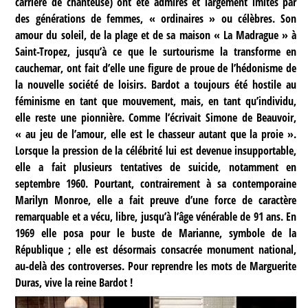
carrière de chanteuse) ont été admirés et largement imités par
des générations de femmes, « ordinaires » ou célèbres. Son
amour du soleil, de la plage et de sa maison « La Madrague » à
Saint-Tropez, jusqu’à ce que le surtourisme la transforme en
cauchemar, ont fait d’elle une figure de proue de l’hédonisme de
la nouvelle société de loisirs. Bardot a toujours été hostile au
féminisme en tant que mouvement, mais, en tant qu’individu,
elle reste une pionnière. Comme l’écrivait Simone de Beauvoir,
« au jeu de l’amour, elle est le chasseur autant que la proie ».
Lorsque la pression de la célébrité lui est devenue insupportable,
elle a fait plusieurs tentatives de suicide, notamment en
septembre 1960. Pourtant, contrairement à sa contemporaine
Marilyn Monroe, elle a fait preuve d’une force de caractère
remarquable et a vécu, libre, jusqu’à l’âge vénérable de 91 ans. En
1969 elle posa pour le buste de Marianne, symbole de la
République ; elle est désormais consacrée monument national,
au-delà des controverses. Pour reprendre les mots de Marguerite
Duras, vive la reine Bardot !