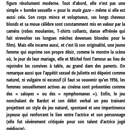
figure résolument moderne. Tout d’abord, elle n’est pas une
simple « bombe sexuelle » pour le
male gaze
– même si elle est
aussi cela. Son corps mince et voluptueux, ses longs cheveux
blonds et sa moue célèbre sont constamment mis en valeur par la
caméra (robes moulantes, T-shirts collants, danse effrénée qui
fait virevolter ses longues mèches devenues blondes pour le
film). Mais elle incarne aussi, et c’est là son originalité, une jeune
femme qui exprime son propre désir, comme le montre la scène
où, le jour de leur mariage, elle et Michel font l’amour au lieu de
rejoindre les convives à table, au grand dam des parents. On
remarque aussi que l’appétit sexuel de Juliette est dépeint comme
naturel, ni vulgaire ni excessif (il faut se souvenir qu’en 1956, les
femmes sexuellement actives au cinéma sont présentées comme
des « salopes » ou des « nymphomanes »). Enfin, le jeu
nonchalant de Bardot et son débit verbal un peu trainant
projettent un style de jeu naturel, spontané et une impertinence
joyeuse qui renforcent le lien entre l’actrice et son personnage
(elle fut sévèrement critiquée pour son talent d’actrice jugé
médiocre).