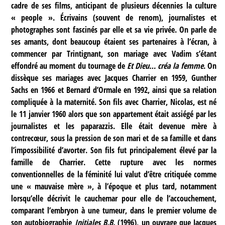
cadre de ses films, anticipant de plusieurs décennies la culture
« people ». Écrivains (souvent de renom), journalistes et
photographes sont fascinés par elle et sa vie privée. On parle de
ses amants, dont beaucoup étaient ses partenaires à l’écran, à
commencer par Trintignant, son mariage avec Vadim s’étant
effondré au moment du tournage de
Et Dieu… créa la femme
. On
dissèque ses mariages avec Jacques Charrier en 1959, Gunther
Sachs en 1966 et Bernard d’Ormale en 1992, ainsi que sa relation
compliquée à la maternité. Son fils avec Charrier, Nicolas, est né
le 11 janvier 1960 alors que son appartement était assiégé par les
journalistes et les paparazzis. Elle était devenue mère à
contrecœur, sous la pression de son mari et de sa famille et dans
l’impossibilité d’avorter. Son fils fut principalement élevé par la
famille de Charrier. Cette rupture avec les normes
conventionnelles de la féminité lui valut d’être critiquée comme
une « mauvaise mère », à l’époque et plus tard, notamment
lorsqu’elle décrivit le cauchemar pour elle de l’accouchement,
comparant l’embryon à une tumeur, dans le premier volume de
son autobiographie
Initiales B.B.
(1996), un ouvrage que Jacques