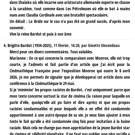
dans Shalako où elle incarne une aristocrate allemande experte en chasse
à la carabine, tout comme dans Les Pétroleuses où elle se bat à mains
nues avec Claudia Cardinale avec une brutalité spectaculaire.
Un détail : La Bride sur le cou n’a pas été un grand succès, d’après mon
souvenir.
Vive la reine Bardot et paix à son âme
4.
Brigitte Bardot (1934-2025),
11 février, 14:20
,
par
Ginette Vincendeau
Merci pour ces divers commentaires. Tous valables.
Marianne : En ce qui concerne la comparaison avec Monroe, elle est trop
courte, je l’admets et fait partie d’un article que j’ai écrit pour la
Cinémathèque Française pour l’exposition Monroe qui ouvre le 8 avril
2026. Je me permets de signaler que je développerai cet article dans une
conférence à la Cinémathèque le 29 mai.
Si je ’minimise’ les propos racistes de Bardot, c’est uniquement parce que
mon texte concerne surtout la star de cinéma (la raison pour laquelle on
parle d’elle, quoiqu’elle ait pu faire et dire après) et que ses propos
racistes condamnables et pour lesquels elle a en effet été condamnée
appartiennent à une autre époque de sa vie. Je veux bien ajouter à mon
texte le fait qu’elle a été condamnée cinq fois pour incitation à la haine
raciale. Mais cela ne change pas mon appréciation de la jeune Bardot star
de cinéma et célébrité planétaire. Il ne faut pas oublier non plus qu’elle a