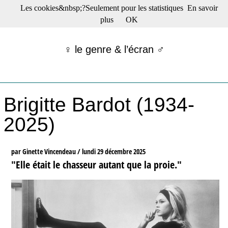
Les cookies&nbsp;?Seulement pour les statistiques
En savoir
☰ Menu
plus
OK
Films en salle
Films récents
♀ le genre & l’écran ♂
Séries
Films -TV/plates-formes
Classique
Publications
Brigitte Bardot (1934-
Tribunes
Bloc-notes
2025)
Archives
Actu : "La Nouvelle Vague"
S’abonner à la Lettre !
par Ginette Vincendeau /
lundi 29 décembre 2025
"Elle était le chasseur autant que la proie."