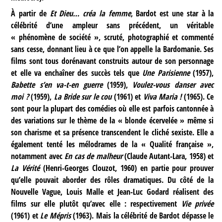
À partir de
Et Dieu… créa la femme
, Bardot est une star à la
célébrité d’une ampleur sans précédent, un véritable
« phénomène de société », scruté, photographié et commenté
sans cesse, donnant lieu à ce que l’on appelle la Bardomanie. Ses
films sont tous dorénavant construits autour de son personnage
et elle va enchaîner des succès tels que
Une Parisienne
(1957),
Babette s’en va-t-en guerre
(1959),
Voulez-vous danser avec
moi ?
(1959),
La Bride sur le cou
(1961) et
Viva Maria !
(1965). Ce
sont pour la plupart des comédies où elle est parfois cantonnée à
des variations sur le thème de la « blonde écervelée » même si
son charisme et sa présence transcendent le cliché sexiste. Elle a
également tenté les mélodrames de la « Qualité française »,
notamment avec
En cas de malheur
(Claude Autant-Lara, 1958) et
La Vérité
(Henri-Georges Clouzot, 1960) en partie pour prouver
qu’elle pouvait aborder des rôles dramatiques. Du côté de la
Nouvelle Vague, Louis Malle et Jean-Luc Godard réalisent des
films sur elle plutôt qu’avec elle : respectivement
Vie privée
(1961) et
Le Mépris
(1963). Mais la célébrité de Bardot dépasse le