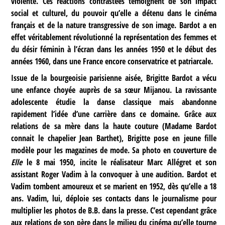
violente. Ces réactions contrastées témoignent de son impact
social et culturel, du pouvoir qu’elle a détenu dans le cinéma
français et de la nature transgressive de son image. Bardot a en
effet véritablement révolutionné la représentation des femmes et
du désir féminin à l’écran dans les années 1950 et le début des
années 1960, dans une France encore conservatrice et patriarcale.
Issue de la bourgeoisie parisienne aisée, Brigitte Bardot a vécu
une enfance choyée auprès de sa sœur Mijanou. La ravissante
adolescente étudie la danse classique mais abandonne
rapidement l’idée d’une carrière dans ce domaine. Grâce aux
relations de sa mère dans la haute couture (Madame Bardot
connait le chapelier Jean Barthet), Brigitte pose en jeune fille
modèle pour les magazines de mode. Sa photo en couverture de
Elle
le 8 mai 1950, incite le réalisateur Marc Allégret et son
assistant Roger Vadim à la convoquer à une audition. Bardot et
Vadim tombent amoureux et se marient en 1952, dès qu’elle a 18
ans. Vadim, lui, déploie ses contacts dans le journalisme pour
multiplier les photos de B.B. dans la presse. C’est cependant grâce
aux relations de son père dans le milieu du cinéma qu’elle tourne