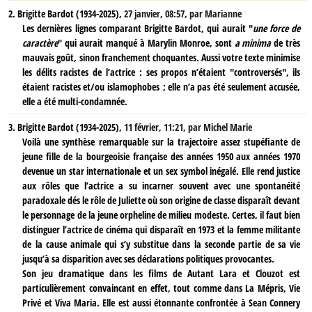
2.
Brigitte Bardot (1934-2025),
27 janvier, 08:57
,
par
Marianne
Les dernières lignes comparant Brigitte Bardot, qui aurait "
une force de
caractère
" qui aurait manqué à Marylin Monroe, sont
a minima
de très
mauvais goût, sinon franchement choquantes. Aussi votre texte minimise
les délits racistes de l’actrice : ses propos n’étaient "controversés", ils
étaient racistes et/ou islamophobes ; elle n’a pas été seulement accusée,
elle a été multi-condamnée.
3.
Brigitte Bardot (1934-2025),
11 février, 11:21
,
par
Michel Marie
Voilà une synthèse remarquable sur la trajectoire assez stupéfiante de
jeune fille de la bourgeoisie française des années 1950 aux années 1970
devenue un star internationale et un sex symbol inégalé. Elle rend justice
aux rôles que l’actrice a su incarner souvent avec une spontanéité
paradoxale dés le rôle de Juliette où son origine de classe disparaît devant
le personnage de la jeune orpheline de milieu modeste. Certes, il faut bien
distinguer l’actrice de cinéma qui disparaît en 1973 et la femme militante
de la cause animale qui s’y substitue dans la seconde partie de sa vie
jusqu’à sa disparition avec ses déclarations politiques provocantes.
Son jeu dramatique dans les films de Autant Lara et Clouzot est
particulièrement convaincant en effet, tout comme dans La Mépris, Vie
Privé et Viva Maria. Elle est aussi étonnante confrontée à Sean Connery