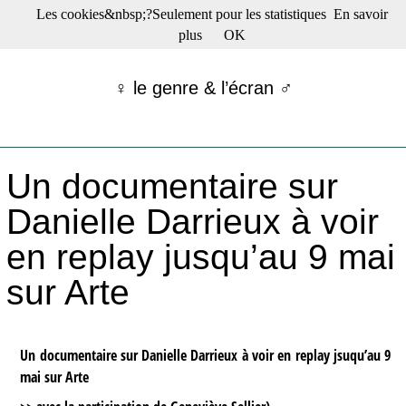
Les cookies&nbsp;?Seulement pour les statistiques
En savoir
☰ Menu
plus
OK
Films en salle
Films récents
♀ le genre & l’écran ♂
Séries
Films -TV/plates-formes
Classique
Publications
Un documentaire sur
Tribunes
Bloc-notes
Danielle Darrieux à voir
Archives
en replay jusqu’au 9 mai
Actu : "La Nouvelle Vague"
S’abonner à la Lettre !
sur Arte
Un documentaire sur Danielle Darrieux à voir en replay jsuqu’au 9
mai sur Arte