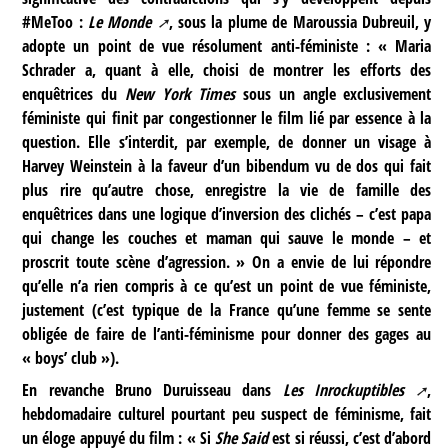
#MeToo :
Le Monde
, sous la plume de Maroussia Dubreuil, y
adopte un point de vue résolument anti-féministe : « Maria
Schrader a, quant à elle, choisi de montrer les efforts des
enquêtrices du
New York Times
sous un angle exclusivement
féministe qui finit par congestionner le film lié par essence à la
question. Elle s’interdit, par exemple, de donner un visage à
Harvey Weinstein à la faveur d’un bibendum vu de dos qui fait
plus rire qu’autre chose, enregistre la vie de famille des
enquêtrices dans une logique d’inversion des clichés – c’est papa
qui change les couches et maman qui sauve le monde – et
proscrit toute scène d’agression. » On a envie de lui répondre
qu’elle n’a rien compris à ce qu’est un point de vue féministe,
justement (c’est typique de la France qu’une femme se sente
obligée de faire de l’anti-féminisme pour donner des gages au
« boys’ club »).
En revanche Bruno Duruisseau dans
Les Inrockuptibles
,
hebdomadaire culturel pourtant peu suspect de féminisme, fait
un éloge appuyé du film : « Si
She Said
est si réussi, c’est d’abord