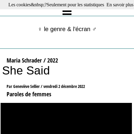
Les cookies&nbsp;?Seulement pour les statistiques
En savoir plus
☰ Menu
Films en salle
Films récents
♀ le genre & l’écran ♂
Séries
Films -TV/plates-formes
Classique
Publications
Maria Schrader / 2022
Tribunes
She Said
Bloc-notes
Archives
Actu : "La Nouvelle Vague"
Par Geneviève Sellier /
vendredi 2 décembre 2022
S’abonner à la Lettre !
Paroles de femmes