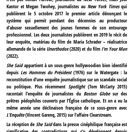
Kantor et Megan Twohey, journalistes au
New York Times
qui
publièrent le 5 octobre 2017 le premier article dénonçant le
système qui permit pendant des décennies au producteur
d’abuser sexuellement des jeunes femmes de son entourage
professionnel. Les deux journalistes publièrent en 2019 le récit de
leur enquête, matériau du film de Maria Schrader – réalisatrice
allemande de la série
Unorthodox
(2020) et du film
I’m Your Man
(2022).
She Said
appartient à un sous-genre hollywoodien bien identifié
depuis
Les Hommes du Président
(1976) sur le Watergate : la
reconstitution d’une enquête journalistique sur un scandale social
ou politique. Plus récemment
Spotlight
(Tom McCarty 2015)
racontait l’enquête de journalistes du
Boston Globe
sur des
prêtres pédophiles couverts par l’Église catholique. Et on a eu la
même année une déclinaison française de ce sous-genre avec
L’Enquête
(Vincent Garenq, 2015) sur l’affaire Clearstream.
La réception de
She Said
dans la presse cinéphilique française est
significative des contradictions qui s’y développent depuis