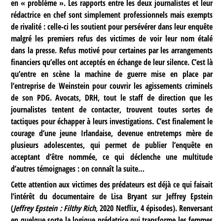
en « problème ». Les rapports entre les deux journalistes et leur
rédactrice en chef sont simplement professionnels mais exempts
de rivalité : celle-ci les soutient pour persévérer dans leur enquête
malgré les premiers refus des victimes de voir leur nom étalé
dans la presse. Refus motivé pour certaines par les arrangements
financiers qu’elles ont acceptés en échange de leur silence. C’est là
qu’entre en scène la machine de guerre mise en place par
l’entreprise de Weinstein pour couvrir les agissements criminels
de son PDG. Avocats, DRH, tout le staff de direction que les
journalistes tentent de contacter, trouvent toutes sortes de
tactiques pour échapper à leurs investigations. C’est finalement le
courage d’une jeune Irlandaise, devenue entretemps mère de
plusieurs adolescentes, qui permet de publier l’enquête en
acceptant d’être nommée, ce qui déclenche une multitude
d’autres témoignages : on connaît la suite…
Cette attention aux victimes des prédateurs est déjà ce qui faisait
l’intérêt du documentaire de Lisa Bryant sur Jeffrey Epstein
(
Jeffrey Epstein : Filthy Rich,
2020 Netflix, 4 épisodes). Renversant
en quelque sorte la logique prédatrice qui transforme les femmes