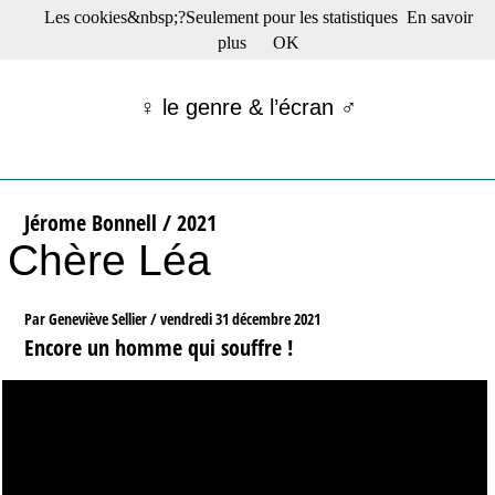
Les cookies&nbsp;?Seulement pour les statistiques
En savoir
☰ Menu
plus
OK
Films en salle
Films récents
♀ le genre & l’écran ♂
Séries
Films -TV/plates-formes
Classique
Publications
Jérome Bonnell / 2021
Tribunes
Chère Léa
Bloc-notes
Archives
Actu : "La Nouvelle Vague"
Par Geneviève Sellier /
vendredi 31 décembre 2021
S’abonner à la Lettre !
Encore un homme qui souffre !