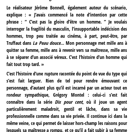
Le réalisateur Jérôme Bonnell, également auteur du scénario,
explique : « J’avais commencé la note d’intention par cette
phrase : “ C’est pas la gloire d’être un homme. ” Je voulais
interroger la fragilité du masculin, l’insupportable indécision des
hommes, trop peu traitée au cinéma, à part, peut-être, par
Truffaut dans
La Peau douce
… Mon personnage met mille ans à
quitter sa femme, mille ans à revenir vers sa maîtresse, mille ans
à se séparer d’un associé véreux. C’est l’histoire d’un homme qui
fait tout trop tard. »
C’est l’histoire d’une rupture racontée du point de vue du type qui
s’est fait larguer. Rien de tel pour rendre émouvant ce
personnage, d’autant plus qu’il est incarné par un acteur tout en
rondeur sympathique, Grégory Montel : celui-ci s’est fait
connaître dans la série
Dix pour cent
, où il joue un agent
particulièrement maladroit, gentil et lâche, dans sa vie
professionnelle comme dans sa vie privée. Il continue ici dans la
même veine, ce qui permet de laisser hors-champ les raisons pour
lesquels sa maîtresse a rompu, et ce qu’il a fait subir à sa femme