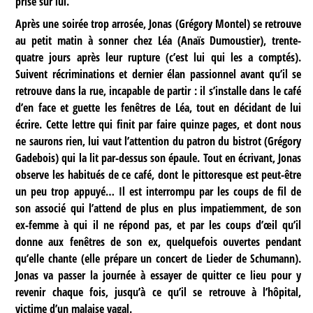
prise sur lui.
Après une soirée trop arrosée, Jonas (Grégory Montel) se retrouve
au petit matin à sonner chez Léa (Anaïs Dumoustier), trente-
quatre jours après leur rupture (c’est lui qui les a comptés).
Suivent récriminations et dernier élan passionnel avant qu’il se
retrouve dans la rue, incapable de partir : il s’installe dans le café
d’en face et guette les fenêtres de Léa, tout en décidant de lui
écrire. Cette lettre qui finit par faire quinze pages, et dont nous
ne saurons rien, lui vaut l’attention du patron du bistrot (Grégory
Gadebois) qui la lit par-dessus son épaule. Tout en écrivant, Jonas
observe les habitués de ce café, dont le pittoresque est peut-être
un peu trop appuyé… Il est interrompu par les coups de fil de
son associé qui l’attend de plus en plus impatiemment, de son
ex-femme à qui il ne répond pas, et par les coups d’œil qu’il
donne aux fenêtres de son ex, quelquefois ouvertes pendant
qu’elle chante (elle prépare un concert de Lieder de Schumann).
Jonas va passer la journée à essayer de quitter ce lieu pour y
revenir chaque fois, jusqu’à ce qu’il se retrouve à l’hôpital,
victime d’un malaise vagal.