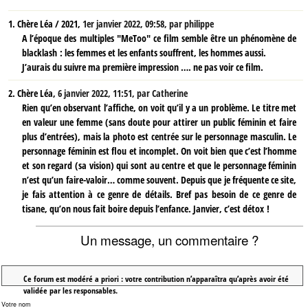
1.
Chère Léa / 2021,
1er janvier 2022, 09:58
,
par
philippe
A l’époque des multiples "MeToo" ce film semble être un phénomène de
blacklash : les femmes et les enfants souffrent, les hommes aussi.
J’aurais du suivre ma première impression …. ne pas voir ce film.
2.
Chère Léa,
6 janvier 2022, 11:51
,
par
Catherine
Rien qu’en observant l’affiche, on voit qu’il y a un problème. Le titre met
en valeur une femme (sans doute pour attirer un public féminin et faire
plus d’entrées), mais la photo est centrée sur le personnage masculin. Le
personnage féminin est flou et incomplet. On voit bien que c’est l’homme
et son regard (sa vision) qui sont au centre et que le personnage féminin
n’est qu’un faire-valoir… comme souvent. Depuis que je fréquente ce site,
je fais attention à ce genre de détails. Bref pas besoin de ce genre de
tisane, qu’on nous fait boire depuis l’enfance. Janvier, c’est détox !
Un message, un commentaire ?
Ce forum est modéré a priori : votre contribution n’apparaîtra qu’après avoir été
validée par les responsables.
Votre nom