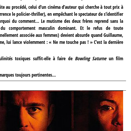
ite au procédé, celui d’un cinéma d’auteur qui cherche à tout prix à
ence le policier-thriller), en empêchant le spectateur de s’identifier
urquoi du comment… Le mutisme des deux frères reprend sans la
ue du comportement masculin dominant. Et le refus de toute
ionnellement associée aux femmes) devient absurde quand Guillaume,
me, lui lance violemment : « Ne me touche pas ! » C’est la dernière
linités toxiques suffit-elle à faire de
Bowling Saturne
un film
emarques toujours pertinentes…