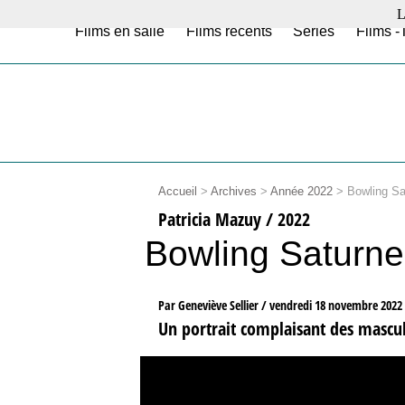
L
Films en salle
Films récents
Séries
Films -
Accueil
>
Archives
>
Année 2022
>
Bowling Sa
Patricia Mazuy / 2022
Bowling Saturne
Par Geneviève Sellier /
vendredi 18 novembre 2022
Un portrait complaisant des mascul