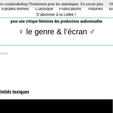
es cookies&nbsp;?Seulement pour les statistiques
En savoir plus
O
TV/plates-formes
Classique
Publications
Tribunes
Bl
S’abonner à la Lettre !
pour une critique féministe des productions audiovisuelles
♀ le genre & l’écran ♂
turne
inités toxiques