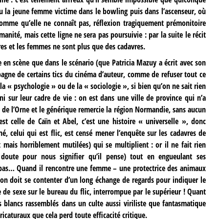
 vu la jeune femme victime dans le bowling puis dans l’ascenseur, où
n homme qu’elle ne connaît pas, réflexion tragiquement prémonitoire
ité, mais cette ligne ne sera pas poursuivie : par la suite le récit
es et les femmes ne sont plus que des cadavres.
e en scène que dans le scénario (que Patricia Mazuy a écrit avec son
pagne de certains tics du cinéma d’auteur, comme de refuser tout ce
la « psychologie » ou de la « sociologie », si bien qu’on ne sait rien
 ni sur leur cadre de vie : on est dans une ville de province qui n’a
 de l’Orne et le générique remercie la région Normandie, sans aucun
’est celle de Caïn et Abel, c’est une histoire « universelle », donc
né, celui qui est flic, est censé mener l’enquête sur les cadavres de
ais horriblement mutilées) qui se multiplient : or il ne fait rien
 doute pour nous signifier qu’il pense) tout en engueulant ses
 pas… Quand il rencontre une femme – une protectrice des animaux
 on doit se contenter d’un long échange de regards pour indiquer le
de sexe sur le bureau du flic, interrompue par le supérieur ! Quant
blancs rassemblés dans un culte aussi viriliste que fantasmatique
ricaturaux que cela perd toute efficacité critique.