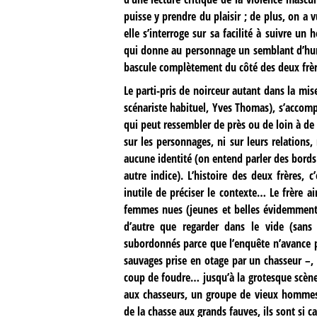
puisse y prendre du plaisir ; de plus, on a
elle s’interroge sur sa facilité à suivre u
qui donne au personnage un semblant d’human
bascule complètement du côté des deux frèr
Le parti-pris de noirceur autant dans la mis
scénariste habituel, Yves Thomas), s’accom
qui peut ressembler de près ou de loin à de 
sur les personnages, ni sur leurs relations,
aucune identité (on entend parler des bords
autre indice). L’histoire des deux frères, c
inutile de préciser le contexte… Le frère ai
femmes nues (jeunes et belles évidemment m
d’autre que regarder dans le vide (sans
subordonnés parce que l’enquête n’avance
sauvages prise en otage par un chasseur –,
coup de foudre… jusqu’à la grotesque scène 
aux chasseurs, un groupe de vieux hommes 
de la chasse aux grands fauves, ils sont si ca