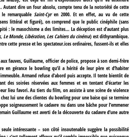
 Autant dire un four absolu, compte tenu de la notoriété de cette
, le remarquable
Saint-Cyr
en 2000. Et en effet, au vu de cette
sens littéral et figuré), on comprend que le public cinéphile (sans
ipité : le masochisme a des limites… La déception est d’autant plus
s, Le Monde, Libération, Les Cahiers du cinéma
) est dithyrambique.
re cette presse et les spectateur.ices ordinaires, fussent-ils et elles
aux fauves, Guillaume, officier de police, propose à son demi-frère
e en gérance le bowling qu’il a hérité de leur père et d’habiter
immeuble. Armand refuse d’abord puis accepte. Il tente bientôt de
ant des soirées réservées aux femmes et en tentant d’écarter les
eur lieu favori. Au tiers du film, on assiste à une scène de violence
 chez lui une des clientes du bowling pour une baise qui se termine
eloppe soigneusement le cadavre nu dans une bâche pour l’emmener
main Guillaume est averti de la découverte du cadavre d’une autre
 seule intéressante – son côté insoutenable suggère la possibilité
line : c’est tellement affreux qu’il semble impossible que quiconque