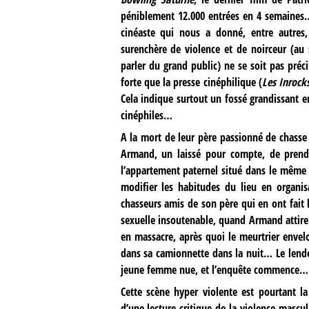
péniblement 12.000 entrées en 4 semaines…
cinéaste qui nous a donné, entre autres
surenchère de violence et de noirceur (au 
parler du grand public) ne se soit pas préc
forte que la presse cinéphilique (
Les Inrock
Cela indique surtout un fossé grandissant ent
cinéphiles…
A la mort de leur père passionné de chasse 
Armand, un laissé pour compte, de prendr
l’appartement paternel situé dans le même 
modifier les habitudes du lieu en organis
chasseurs amis de son père qui en ont fait l
sexuelle insoutenable, quand Armand attire
en massacre, après quoi le meurtrier env
dans sa camionnette dans la nuit… Le lende
jeune femme nue, et l’enquête commence…
Cette scène hyper violente est pourtant la
d’une lecture critique de la violence mascu