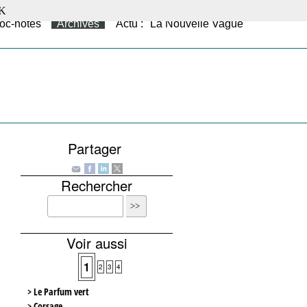
K
oc-notes
Archives
Actu : "La Nouvelle Vague"
Partager
Rechercher
Voir aussi
1
2
3
4
> Le Parfum vert
> Corsage