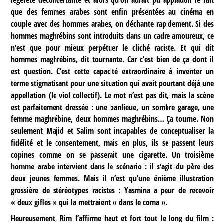
légèreté déconcertante et alors qu’on aurait pu applaudir le fait
que des femmes arabes sont enfin présentées au cinéma en
couple avec des hommes arabes, on déchante rapidement. Si des
hommes maghrébins sont introduits dans un cadre amoureux, ce
n’est que pour mieux perpétuer le cliché raciste. Et qui dit
hommes maghrébins, dit tournante. Car c’est bien de ça dont il
est question. C’est cette capacité extraordinaire à inventer un
terme stigmatisant pour une situation qui avait pourtant déjà une
appellation (le viol collectif). Le mot n’est pas dit, mais la scène
est parfaitement dressée : une banlieue, un sombre garage, une
femme maghrébine, deux hommes maghrébins… Ça tourne. Non
seulement Majid et Salim sont incapables de conceptualiser la
fidélité et le consentement, mais en plus, ils se passent leurs
copines comme on se passerait une cigarette. Un troisième
homme arabe intervient dans le scénario : il s’agit du père des
deux jeunes femmes. Mais il n’est qu’une énième illustration
grossière de stéréotypes racistes : Yasmina a peur de recevoir
« deux gifles » qui la mettraient « dans le coma ».
Heureusement, Rim l’affirme haut et fort tout le long du film :