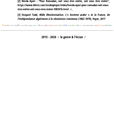
[
2
]
Henda Ayari : "Pour Ramadan, soit vous êtes voilée, soit vous êtes violée",
https://www.bfmtv.com/mediaplayer/video/henda-ayari-pour-ramadan-soit-vous-
etes-voilee-soit-vous-etes-violee-1083416.html
,
[
3
]
Shepard Todd,
Mâle Décolonisation. L’« homme arabe » et la France, de
l’indépendance algérienne à la révolution iranienne (1962-1979)
, Payot, 2017
2015 - 2026 ♀ le genre & l’écran ♂