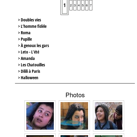
1
2
3
4
5
6
7
> Doubles vies
> L’homme fidèle
> Roma
> Pupille
> À genoux les gars
> Leto - L’été
> Amanda
> Les Chatouilles
> Dilili à Paris
> Halloween
Photos