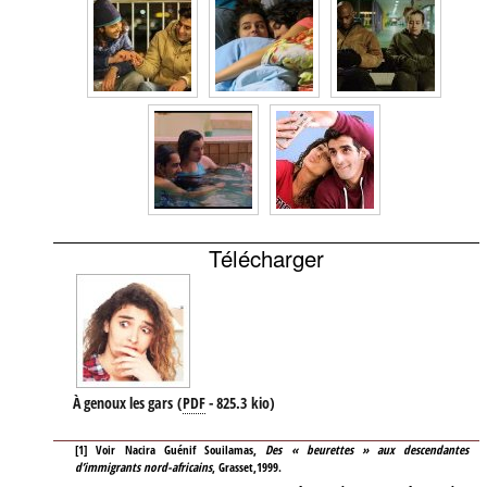
Télécharger
À genoux les gars
(
PDF
-
825.3 kio
)
[
1
]
Voir Nacira Guénif Souilamas,
Des « beurettes » aux descendantes
d’immigrants nord-africains
, Grasset,1999.