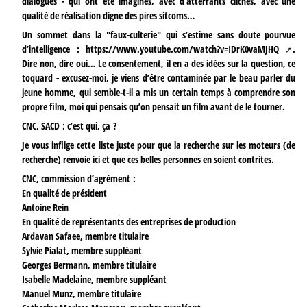
dialogues - qui ont été imaginés, avec d’atterrants clichés, avec une
qualité de réalisation digne des pires sitcoms…
Un sommet dans la "faux-culterie" qui s’estime sans doute pourvue
d’intelligence :
https://www.youtube.com/watch?v=IDrK0vaMJHQ
.
Dire non, dire oui… Le consentement, il en a des idées sur la question, ce
toquard - excusez-moi, je viens d’être contaminée par le beau parler du
jeune homme, qui semble-t-il a mis un certain temps à comprendre son
propre film, moi qui pensais qu’on pensait un film avant de le tourner.
CNC, SACD : c’est qui, ça ?
Je vous inflige cette liste juste pour que la recherche sur les moteurs (de
recherche) renvoie ici et que ces belles personnes en soient contrites.
CNC, commission d’agrément :
En qualité de président
Antoine Rein
En qualité de représentants des entreprises de production
Ardavan Safaee, membre titulaire
Sylvie Pialat, membre suppléant
Georges Bermann, membre titulaire
Isabelle Madelaine, membre suppléant
Manuel Munz, membre titulaire