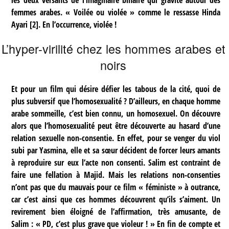
les deux versants de l’imaginaire binaire qui gravite autour des
femmes arabes. « Voilée ou violée » comme le ressasse Hinda
Ayari
[
2
]
. En l’occurrence, violée !
L’hyper-virilité chez les hommes arabes et
noirs
Et pour un film qui désire défier les tabous de la cité, quoi de
plus subversif que l’homosexualité ? D’ailleurs, en chaque homme
arabe sommeille, c’est bien connu, un homosexuel. On découvre
alors que l’homosexualité peut être découverte au hasard d’une
relation sexuelle non-consentie. En effet, pour se venger du viol
subi par Yasmina, elle et sa sœur décident de forcer leurs amants
à reproduire sur eux l’acte non consenti. Salim est contraint de
faire une fellation à Majid. Mais les relations non-consenties
n’ont pas que du mauvais pour ce film « féministe » à outrance,
car c’est ainsi que ces hommes découvrent qu’ils s’aiment. Un
revirement bien éloigné de l’affirmation, très amusante, de
Salim : « PD, c’est plus grave que violeur ! » En fin de compte et