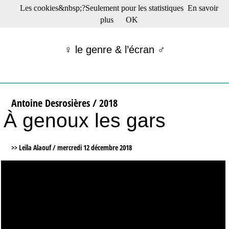
Les cookies&nbsp;?Seulement pour les statistiques
En savoir
☰ Menu
plus
OK
Films en salle
Films récents
♀ le genre & l’écran ♂
Séries
Films -TV/plates-formes
Classique
Publications
Antoine Desrosières / 2018
Tribunes
À genoux les gars
Bloc-notes
Archives
Actu : "La Nouvelle Vague"
>> Leïla Alaouf /
mercredi 12 décembre 2018
S’abonner à la Lettre !