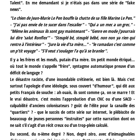
Talent". En me demandant si je n’étais pas dans une série de "fake
news".
"Le chien de Jean-Marie Le Pen bouffe la chatte de sa fille Marine Le Pen."
- "J’ai pas envie de te sucer dans l’escalier" - "Qui a un mec a un grec." -
"Même les animaux ils sont gay maintenant" - "Genre en mode j’pourrais
lui dire ’salut Ronflex’" - "Steuplé bé, steuplé bébé, non non ya rien qui
rentre à l’intérieur" - "Jure la vie d’ta mère…" - "le ramadan c’est comme
un p’tit voyage" - "S’il veut s’soulager l’a qu’à se branler".
Il y a les frères et les meufs, putain d’ta mère. Un petit monde étriqué…
où tout le monde s’appelle "frère", syntagme automatique preuve d’un
déficit de langage ?
Le désastre raciste, d’une insondable crétinerie, est bien là. Mais c’est
surtout l’apologie d’une idéologie, sous couvert "d’humour", qui dit aux
petits Français de souche : ah ouais, ils sont comme ça, on se marre ! Et
le vrai désastre, c’est moins l’approbation d’un CNC ou d’une SACD -
culpabilité d’anciens colonisateurs ? goût de l’élite pour la canaille des
"quartiers" ? - que le succès de cette série sur internet, le plébiscite de
beaucoup de jeunes personnes "instruites" par cette narration dont on
ne sait s’il s’agit d’un récit creux ou d’un trop-plein calculé.
Du second, du n-ième degré ? Non, degré zéro, avec d’inimaginables