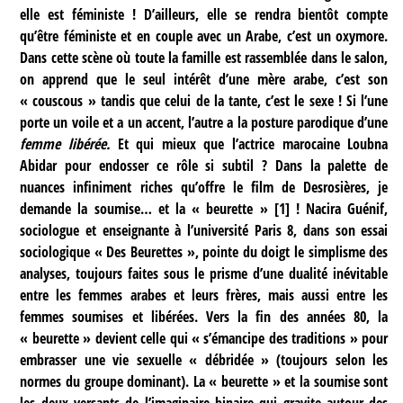
elle est féministe ! D’ailleurs, elle se rendra bientôt compte
qu’être féministe et en couple avec un Arabe, c’est un oxymore.
Dans cette scène où toute la famille est rassemblée dans le salon,
on apprend que le seul intérêt d’une mère arabe, c’est son
« couscous » tandis que celui de la tante, c’est le sexe ! Si l’une
porte un voile et a un accent, l’autre a la posture parodique d’une
femme libérée.
Et qui mieux que l’actrice marocaine Loubna
Abidar pour endosser ce rôle si subtil ? Dans la palette de
nuances infiniment riches qu’offre le film de Desrosières, je
demande la soumise… et la « beurette »
[
1
]
! Nacira Guénif,
sociologue et enseignante à l’université Paris 8, dans son essai
sociologique « Des Beurettes », pointe du doigt le simplisme des
analyses, toujours faites sous le prisme d’une dualité inévitable
entre les femmes arabes et leurs frères, mais aussi entre les
femmes soumises et libérées. Vers la fin des années 80, la
« beurette » devient celle qui « s’émancipe des traditions » pour
embrasser une vie sexuelle « débridée » (toujours selon les
normes du groupe dominant). La « beurette » et la soumise sont