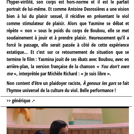
l’hyper-virilité, son corps est hors-norme et il est le parfait
portrait de lui-même. Et comme Antoine Desrosières a une vision
bien à lui du plaisir sexuel, il récidive en présentant le viol
comme stimulateur de plaisir. Alors que Yasmine se débat et
répète « non » sous le poids du corps de Boubou, elle se met
soudainement à jouir et à prendre plaisir. Heureusement qu’il a
forcé le passage, elle serait passée à côté de cette expérience
extatique… Et c’est sur ce retournement de situation que se
termine le film : Yasmina jouit de ses ébats avec Boubou, avec en
arrière-plan, la version française de la chanson «
You don’t own
me
», interprétée par Michèle Richard : « Je suis libre ».
Non content d’être un plaidoyer raciste,
À genoux les gars
se fait
l’hymne universel de la culture du viol. Belle performance !
>>
générique