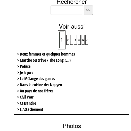
Rechercher
Voir aussi
1
2
3
4
5
6
7
> Deux femmes et quelques hommes
> Marche ou crève / The Long (…)
> Polisse
> Je le jure
> Le Mélange des genres
> Dans la cuisine des Nguyen
> Au pays de nos frères
> Civil War
> Cassandre
> L’Attachement
Photos