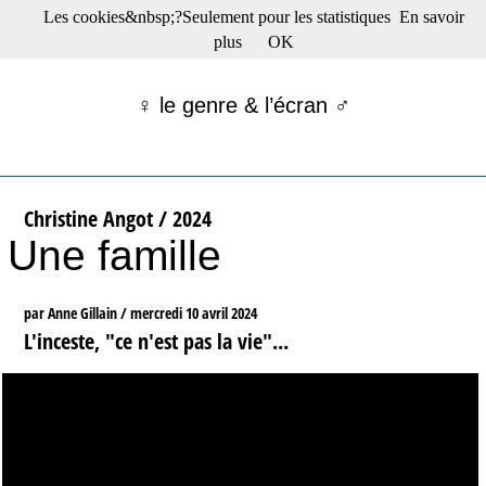
Les cookies&nbsp;?Seulement pour les statistiques
En savoir
☰ Menu
plus
OK
Films en salle
Films récents
♀ le genre & l’écran ♂
Séries
Films -TV/plates-formes
Classique
Publications
Christine Angot / 2024
Tribunes
Une famille
Bloc-notes
Archives
Actu : "La Nouvelle Vague"
par Anne Gillain /
mercredi 10 avril 2024
S’abonner à la Lettre !
L'inceste, "ce n'est pas la vie"...