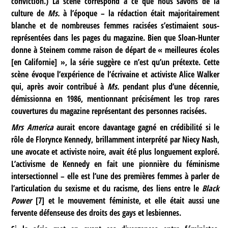
conviction.) La scène correspond à ce que nous savons de la
culture de
Ms.
à l’époque – la rédaction était majoritairement
blanche et de nombreuses femmes racisées s’estimaient sous-
représentées dans les pages du magazine. Bien que Sloan-Hunter
donne à Steinem comme raison de départ de « meilleures écoles
[en Californie] », la série suggère ce n’est qu’un prétexte. Cette
scène évoque l’expérience de l’écrivaine et activiste Alice Walker
qui, après avoir contribué à
Ms.
pendant plus d’une décennie,
démissionna en 1986, mentionnant précisément les trop rares
couvertures du magazine représentant des personnes racisées.
Mrs America
aurait encore davantage gagné en crédibilité si le
rôle de Florynce Kennedy, brillamment interprété par Niecy Nash,
une avocate et activiste noire, avait été plus longuement exploré.
L’activisme de Kennedy en fait une pionnière du féminisme
intersectionnel – elle est l’une des premières femmes à parler de
l’articulation du sexisme et du racisme, des liens entre le
Black
Power
[
7
]
et le mouvement féministe, et elle était aussi une
fervente défenseuse des droits des gays et lesbiennes.