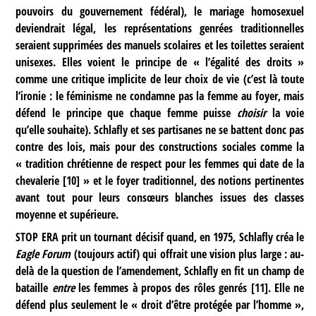
pouvoirs du gouvernement fédéral), le mariage homosexuel
deviendrait légal, les représentations genrées traditionnelles
seraient supprimées des manuels scolaires et les toilettes seraient
unisexes. Elles voient le principe de « l’égalité des droits »
comme une critique implicite de leur choix de vie (c’est là toute
l’ironie : le féminisme ne condamne pas la femme au foyer, mais
défend le principe que chaque femme puisse
choisir
la voie
qu’elle souhaite). Schlafly et ses partisanes ne se battent donc pas
contre des lois, mais pour des constructions sociales comme la
« tradition chrétienne de respect pour les femmes qui date de la
chevalerie
[
10
]
» et le foyer traditionnel, des notions pertinentes
avant tout pour leurs consœurs blanches issues des classes
moyenne et supérieure.
STOP ERA prit un tournant décisif quand, en 1975, Schlafly créa le
Eagle Forum
(toujours actif) qui offrait une vision plus large : au-
delà de la question de l’amendement, Schlafly en fit un champ de
bataille
entre
les femmes à propos des rôles genrés
[
11
]
. Elle ne
défend plus seulement le « droit d’être protégée par l’homme »,