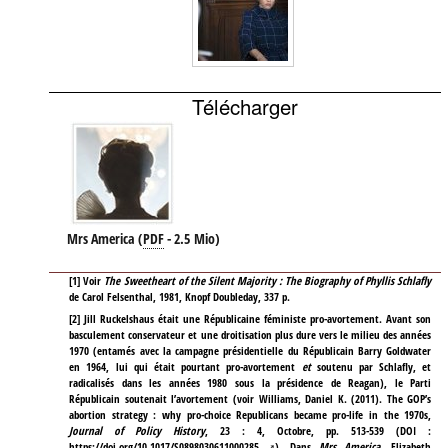
Télécharger
Mrs America
(
PDF
-
2.5 Mio
)
[
1
]
Voir
The Sweetheart of the Silent Majority : The Biography of Phyllis Schlafly
de Carol Felsenthal, 1981, Knopf Doubleday, 337 p.
[
2
]
Jill Ruckelshaus était une Républicaine féministe pro-avortement. Avant son
basculement conservateur et une droitisation plus dure vers le milieu des années
1970 (entamés avec la campagne présidentielle du Républicain Barry Goldwater
en 1964, lui qui était pourtant pro-avortement
et
soutenu par Schlafly, et
radicalisés dans les années 1980 sous la présidence de Reagan), le Parti
Républicain soutenait l’avortement (voir Williams, Daniel K. (2011). The GOP’s
abortion strategy : why pro-choice Republicans became pro-life in the 1970s,
Journal of Policy History
, 23 : 4, Octobre, pp. 513-539 (DOI :
https://doi.org/10.1017/S0898030611000285
). Dans
Mrs America
, Elizabeth