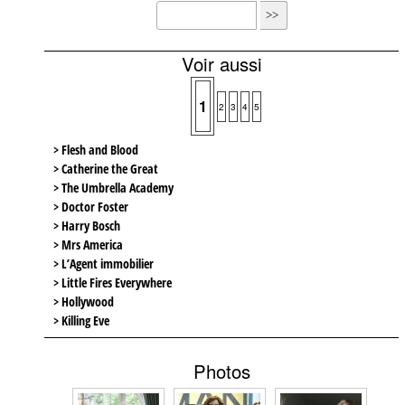
Voir aussi
1
2
3
4
5
> Flesh and Blood
> Catherine the Great
> The Umbrella Academy
> Doctor Foster
> Harry Bosch
> Mrs America
> L’Agent immobilier
> Little Fires Everywhere
> Hollywood
> Killing Eve
Photos