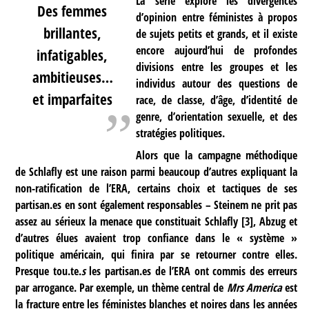
La série explore les divergences
Des femmes
d’opinion entre féministes à propos
brillantes,
de sujets petits et grands, et il existe
encore aujourd’hui de profondes
infatigables,
divisions entre les groupes et les
ambitieuses…
individus autour des questions de
et imparfaites
race, de classe, d’âge, d’identité de
genre, d’orientation sexuelle, et des
stratégies politiques.
Alors que la campagne méthodique
de Schlafly est une raison parmi beaucoup d’autres expliquant la
non-ratification de l’ERA, certains choix et tactiques de ses
partisan.es en sont également responsables – Steinem ne prit pas
assez au sérieux la menace que constituait Schlafly
[
3
]
, Abzug et
d’autres élues avaient trop confiance dans le « système »
politique américain, qui finira par se retourner contre elles.
Presque tou.te.
s
les partisan.es de l’ERA ont commis des erreurs
par arrogance. Par exemple, un thème central de
Mrs America
est
la fracture entre les féministes blanches et noires dans les années