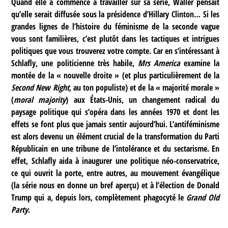
Quand elle a commencé à travailler sur sa série, Waller pensait
qu’elle serait diffusée sous la présidence d’Hillary Clinton… Si les
grandes lignes de l’histoire du féminisme de la seconde vague
vous sont familières, c’est plutôt dans les tactiques et intrigues
politiques que vous trouverez votre compte. Car en s’intéressant à
Schlafly, une politicienne très habile,
Mrs America
examine la
montée de la « nouvelle droite » (et plus particulièrement de la
Second New Right
, au ton populiste) et de la « majorité morale »
(
moral majority
) aux États-Unis, un changement radical du
paysage politique qui s’opéra dans les années 1970 et dont les
effets se font plus que jamais sentir aujourd’hui. L’antiféminisme
est alors devenu un élément crucial de la transformation du Parti
Républicain en une tribune de l’intolérance et du sectarisme. En
effet, Schlafly aida à inaugurer une politique néo-conservatrice,
ce qui ouvrit la porte, entre autres, au mouvement évangélique
(la série nous en donne un bref aperçu) et à l’élection de Donald
Trump qui a, depuis lors, complètement phagocyté le
Grand Old
Party
.