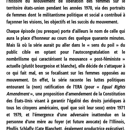
l’histoire du Mouvement de libération des femmes sur le
territoire états-unien pendant les années 1970, via des portraits
de femmes dont le militantisme politique et social a contribué à
façonner les visions, les objectifs et les succès du mouvement.
Chaque épisode (ou presque) porte d’ailleurs le nom de celle qui
aura la place d’honneur au cours des quelque quarante minutes.
Mais là où la série aurait pu aller dans le « sens du poil » du
public cible en optant pour l’autocongratulation et le
nombrilisme qui caractérisent la mouvance « post-féministe »
actuelle (plutôt bourgeoise et blanche), elle décide de s’attaquer à
ce qui fait mal, en se focalisant sur les femmes opposées au
mouvement. En effet, la série raconte les luttes politiques
entourant la (non) ratification de l’ERA (pour «
Equal Rights
Amendment
», une proposition d’amendement de la Constitution
des États-Unis visant à garantir l’égalité des droits juridiques à
tous les citoyens américains, quel que soit leur sexe) entre 1971
et 1979, et l’émergence d’une adversaire inattendue en la
personne d’une mère au foyer (et future avocate) de l’Illinois,
Phyllis Schlafly (Cate Blanchett, également productrice exécutive),