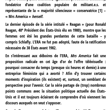
fondatrice d’une coalition populaire de militant.e.s. et
représentante de la « majorité silencieuse » conservatrice
[
1
]
–
« Mrs America »
herself
.
Le dernier épisode de la série intitulé « Reagan » (pour Ronald
e
Reagan, 40
Président des États-Unis élu en 1980), montre que les
femmes ont été les grandes perdantes de cette bataille – y
compris Schlafly. L’ERA ne fut pas adopté, faute de la ratification
nécessaire de 38 États avant 1982.
En s’intéressant aux déboires de l’ERA,
Mrs America
fait une
proposition radicale en cet âge d’or de l’offre télévisuelle :
pourquoi consacrer du temps (presque six heures et demie) à une
entreprise féministe qui a avorté ? Afin d’y trouver certains
moments d’inspiration (ils existent) et, surtout, un semblant de
perspective pour l’avenir. Car la série partage de (trop) nombreux
points communs avec la situation politique actuelle des États-
Unis et il est toujours éclairant de comprendre d’où viennent les
discours auxquels on veut s’opposer.