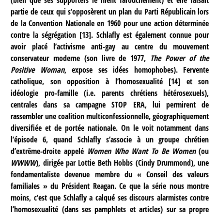
(bien que ses supporters le nient farouchement) et elle faisait
partie de ceux qui s’opposèrent un plan du Parti Républicain lors
de la Convention Nationale en 1960 pour une action déterminée
contre la ségrégation
[
13
]
. Schlafly est également connue pour
avoir placé l’activisme anti-gay au centre du mouvement
conservateur moderne (son livre de 1977,
The Power of the
Positive Woman
, expose ses idées homophobes). Fervente
catholique, son opposition à l’homosexualité
[
14
]
et son
idéologie pro-famille (i.e. parents chrétiens hétérosexuels),
centrales dans sa campagne STOP ERA, lui permirent de
rassembler une coalition multiconfessionnelle, géographiquement
diversifiée et de portée nationale. On le voit notamment dans
l’épisode 6, quand Schlafly s’associe à un groupe chrétien
d’extrême-droite appelé
Women Who Want To Be Women
(ou
WWWW
), dirigée par Lottie Beth Hobbs (Cindy Drummond), une
fondamentaliste devenue membre du « Conseil des valeurs
familiales » du Président Reagan. Ce que la série nous montre
moins, c’est que Schlafly a calqué ses discours alarmistes contre
l’homosexualité (dans ses pamphlets et articles) sur sa propre