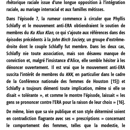
rhétorique raciale issue d’une longue opposition à l’intégration
raciale, au mariage interracial et aux familles métisses.
Dans l’épisode 7, la rumeur commence à circuler que Phyllis
Schlafly et le mouvement anti-ERA obtiendraient le soutien de
membres du
Ku Klux Klan
, ce qui s’ajoute aux références dans des
épisodes précédents à la
John Birch Society
, un groupe d’extrême-
droite dont le couple Schlafly fut membre. Dans les deux cas,
Schlafly nie toute association, mais son désaveu manque de
conviction et, malgré l’insistance d’Alice, elle semble hésiter à les
dénoncer ouvertement. Il est vrai que le mouvement anti-ERA
suscita l’intérêt de membres du
KKK
, en particulier dans le cadre
de la Conférence nationale des femmes de Houston
[
15
]
) et
Schlafly a toujours démenti toute implication, même si elle se
disait « tolérante », et comme le montre l’épisode, laissait « les
gens se prononcer contre l’ERA pour la raison de leur choix »
[
16
]
.
De même, bien que sa vie publique et son style déterminé soient
en contradiction flagrante avec ses « prescriptions » concernant
le comportement des femmes, telles que la modestie, le