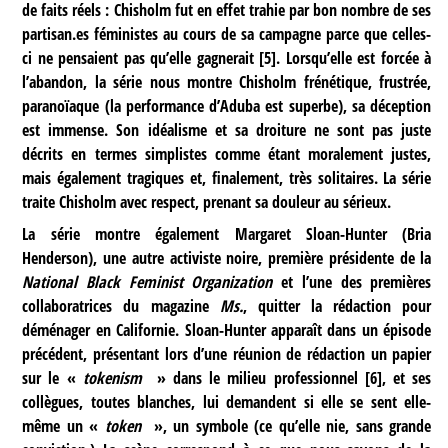
de faits réels : Chisholm fut en effet trahie par bon nombre de ses
partisan.es féministes au cours de sa campagne parce que celles-
ci ne pensaient pas qu’elle gagnerait
[
5
]
. Lorsqu’elle est forcée à
l’abandon, la série nous montre Chisholm frénétique, frustrée,
paranoïaque (la performance d’Aduba est superbe), sa déception
est immense. Son idéalisme et sa droiture ne sont pas juste
décrits en termes simplistes comme étant moralement justes,
mais également tragiques et, finalement, très solitaires. La série
traite Chisholm avec respect, prenant sa douleur au sérieux.
La série montre également Margaret Sloan-Hunter (Bria
Henderson), une autre activiste noire, première présidente de la
National Black Feminist Organization
et l’une des premières
collaboratrices du magazine
Ms.
, quitter la rédaction pour
déménager en Californie. Sloan-Hunter apparaît dans un épisode
précédent, présentant lors d’une réunion de rédaction un papier
sur le «
tokenism
» dans le milieu professionnel
[
6
]
, et ses
collègues, toutes blanches, lui demandent si elle se sent elle-
même un «
token
», un symbole (ce qu’elle nie, sans grande