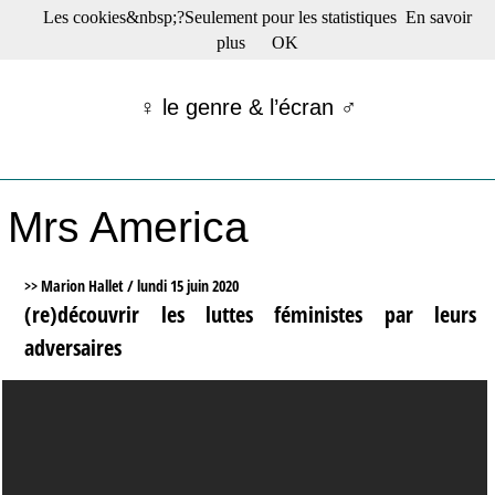
Les cookies&nbsp;?Seulement pour les statistiques
En savoir
☰ Menu
plus
OK
Films en salle
Films récents
♀ le genre & l’écran ♂
Séries
Films -TV/plates-formes
Classique
Publications
Mrs America
Tribunes
Bloc-notes
Archives
>> Marion Hallet /
lundi 15 juin 2020
Actu : "La Nouvelle Vague"
(re)découvrir les luttes féministes par leurs
S’abonner à la Lettre !
adversaires