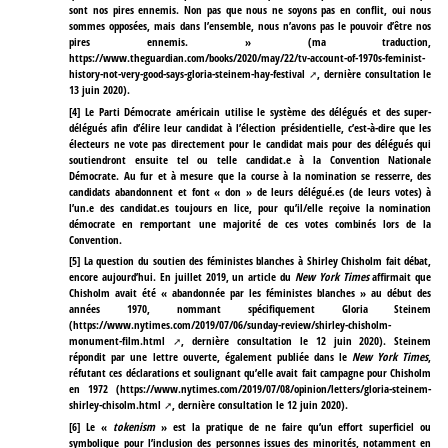
sont nos pires ennemis. Non pas que nous ne soyons pas en conflit, oui nous
sommes opposées, mais dans l’ensemble, nous n’avons pas le pouvoir d’être nos
pires ennemis. » (ma traduction,
https://www.theguardian.com/books/2020/may/22/tv-account-of-1970s-feminist-
history-not-very-good-says-gloria-steinem-hay-festival
, dernière consultation le
13 juin 2020).
[
4
]
Le Parti Démocrate américain utilise le système des délégués et des super-
délégués afin d’élire leur candidat à l’élection présidentielle, c’est-à-dire que les
électeurs ne vote pas directement pour le candidat mais pour des délégués qui
soutiendront ensuite tel ou telle candidat.e à la Convention Nationale
Démocrate. Au fur et à mesure que la course à la nomination se resserre, des
candidats abandonnent et font « don » de leurs délégué.es (de leurs votes) à
l’un.e des candidat.es toujours en lice, pour qu’il/elle reçoive la nomination
démocrate en remportant une majorité de ces votes combinés lors de la
Convention.
[
5
]
La question du soutien des féministes blanches à Shirley Chisholm fait débat,
encore aujourd’hui. En juillet 2019, un article du
New York Times
affirmait que
Chisholm avait été « abandonnée par les féministes blanches » au début des
années 1970, nommant spécifiquement Gloria Steinem
(
https://www.nytimes.com/2019/07/06/sunday-review/shirley-chisholm-
monument-film.html
, dernière consultation le 12 juin 2020). Steinem
répondit par une lettre ouverte, également publiée dans le
New York Times
,
réfutant ces déclarations et soulignant qu’elle avait fait campagne pour Chisholm
en 1972 (
https://www.nytimes.com/2019/07/08/opinion/letters/gloria-steinem-
shirley-chisolm.html
, dernière consultation le 12 juin 2020).
[
6
]
Le «
tokenism
» est la pratique de ne faire qu’un effort superficiel ou
symbolique pour l’inclusion des personnes issues des minorités, notamment en