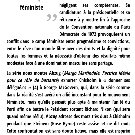
négligent ses compétences. Sa
féministe
candidature à la présidentielle et sa
réticence à y mettre fin à l’approche
de la Convention nationale du Parti
Démocrate de 1972 provoquèrent un
conflit dans le camp féministe entre pragmatisme et convictions,
entre le rêve d’un monde libre avec des droits et la dignité pour
toutes les femmes et la nécessité d’obtenir des résultats même
modestes face à une domination masculine sans partage.
La série nous montre Abzug (
Margo Martindale, l’actrice idéale
pour ce rôle de battante
) exhorter Chisholm à « donner ses
délégué.es »
[
4
]
à George McGovern, qui, dans la série comme
dans la réalité s’est avéré un allié inconstant pour le mouvement
féministe, mais qu’elle pensait plus apte à maintenir l’unité du
Parti afin de battre le Président sortant Richard Nixon (qui sera
quand même réélu). Abzug adresse des mots très durs à Chisholm
pendant que Steinem (Rose Byrne) reste assise et ne dit mot.
Cette confrontation est sans doute fictive, mais elle est inspirée