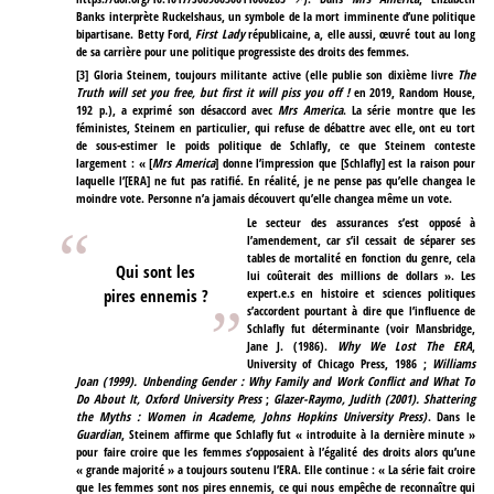
Banks interprète Ruckelshaus, un symbole de la mort imminente d’une politique
bipartisane. Betty Ford,
First Lady
républicaine, a, elle aussi, œuvré tout au long
de sa carrière pour une politique progressiste des droits des femmes.
[
3
]
Gloria Steinem, toujours militante active (elle publie son dixième livre
The
Truth will set you free, but first it will piss you off !
en 2019, Random House,
192 p.), a exprimé son désaccord avec
Mrs America
. La série montre que les
féministes, Steinem en particulier, qui refuse de débattre avec elle, ont eu tort
de sous-estimer le poids politique de Schlafly, ce que Steinem conteste
largement : « [
Mrs America
] donne l’impression que [Schlafly] est la raison pour
laquelle l’[ERA] ne fut pas ratifié. En réalité, je ne pense pas qu’elle changea le
moindre vote. Personne n’a jamais découvert qu’elle changea même un vote.
Le secteur des assurances s’est opposé à
l’amendement, car s’il cessait de séparer ses
tables de mortalité en fonction du genre, cela
Qui sont les
lui coûterait des millions de dollars ». Les
pires ennemis ?
expert.e.s en histoire et sciences politiques
s’accordent pourtant à dire que l’influence de
Schlafly fut déterminante (voir Mansbridge,
Jane J. (1986).
Why We Lost The ERA
,
University of Chicago Press, 1986 ;
Williams
Joan (1999). Unbending Gender : Why Family and Work Conflict and What To
Do About It, Oxford University Press
;
Glazer-Raymo, Judith (2001). Shattering
the Myths : Women in Academe, Johns Hopkins University Press)
. Dans le
Guardian
, Steinem affirme que Schlafly fut « introduite à la dernière minute »
pour faire croire que les femmes s’opposaient à l’égalité des droits alors qu’une
« grande majorité » a toujours soutenu l’ERA. Elle continue : « La série fait croire
que les femmes sont nos pires ennemis, ce qui nous empêche de reconnaître qui