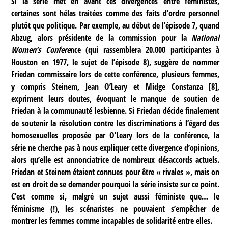
Si la série met en avant ces divergences
entre féministes,
certaines sont hélas traitées comme des faits d’ordre personnel
plutôt que politique. Par exemple, au début de l’épisode 7, quand
Abzug, alors présidente de la commission pour la
National
Women’s Confere
nce (qui rassemblera 20.000 participantes à
Houston en 1977, le sujet de l’épisode 8), suggère de nommer
Friedan commissaire lors de cette conférence, plusieurs femmes,
y compris Steinem, Jean O’Leary et Midge Constanza
[
8
]
,
expriment leurs doutes, évoquant le manque de soutien de
Friedan à la communauté lesbienne. Si Friedan décide finalement
de soutenir la résolution contre les discriminations à l’égard des
homosexuelles proposée par O’Leary lors de la conférence, la
série ne cherche pas à nous expliquer cette divergence d’opinions,
alors qu’elle est annonciatrice de nombreux désaccords actuels.
Friedan et Steinem étaient connues pour être « rivales », mais on
est en droit de se demander pourquoi la série insiste sur ce point.
C’est comme si, malgré un sujet aussi féministe que… le
féminisme (!), les scénaristes ne pouvaient s’empêcher de
montrer les femmes comme incapables de solidarité entre elles.