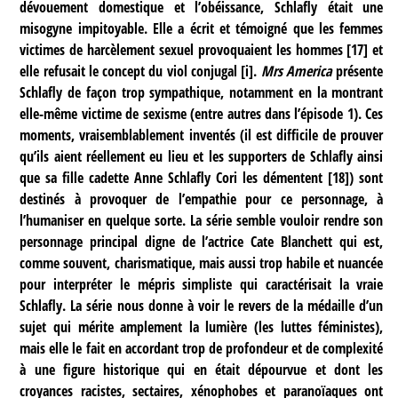
dévouement domestique et l’obéissance, Schlafly était une
misogyne impitoyable. Elle a écrit et témoigné que les femmes
victimes de harcèlement sexuel provoquaient les hommes
[
17
]
et
elle refusait le concept du viol conjugal
[
i
]
.
Mrs America
présente
Schlafly de façon trop sympathique, notamment en la montrant
elle-même victime de sexisme (entre autres dans l’épisode 1). Ces
moments, vraisemblablement inventés (il est difficile de prouver
qu’ils aient réellement eu lieu et les supporters de Schlafly ainsi
que sa fille cadette Anne Schlafly Cori les démentent
[
18
]
) sont
destinés à provoquer de l’empathie pour ce personnage, à
l’humaniser en quelque sorte. La série semble vouloir rendre son
personnage principal digne de l’actrice Cate Blanchett qui est,
comme souvent, charismatique, mais aussi trop habile et nuancée
pour interpréter le mépris simpliste qui caractérisait la vraie
Schlafly. La série nous donne à voir le revers de la médaille d’un
sujet qui mérite amplement la lumière (les luttes féministes),
mais elle le fait en accordant trop de profondeur et de complexité
à une figure historique qui en était dépourvue et dont les
croyances racistes, sectaires, xénophobes et paranoïaques ont