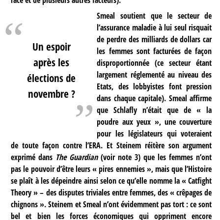
race et de plusieurs autres facteurs).
Smeal soutient que le secteur de
l’assurance maladie à lui seul risquait
de perdre des milliards de dollars car
Un espoir
les femmes sont facturées de façon
après les
disproportionnée (ce secteur étant
largement réglementé au niveau des
élections de
Etats, des lobbyistes font pression
novembre ?
dans chaque capitale). Smeal affirme
que Schlafly n’était que de « la
poudre aux yeux », une couverture
pour les législateurs qui voteraient
de toute façon contre l’ERA. Et Steinem réitère son argument
exprimé dans
The Guardian
(voir note 3) que les femmes n’ont
pas le pouvoir d’être leurs « pires ennemies », mais que l’Histoire
se plaît à les dépeindre ainsi selon ce qu’elle nomme la « Catfight
Theory » – des disputes triviales entre femmes, des « crêpages de
chignons ». Steinem et Smeal n’ont évidemment pas tort : ce sont
bel et bien les forces économiques qui oppriment encore