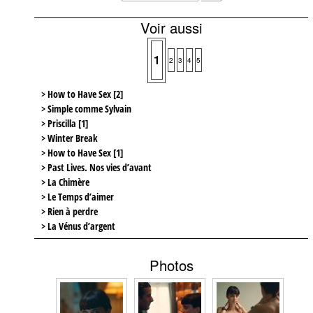
Voir aussi
1
2
3
4
5
> How to Have Sex [2]
> Simple comme Sylvain
> Priscilla [1]
> Winter Break
> How to Have Sex [1]
> Past Lives. Nos vies d’avant
> La Chimère
> Le Temps d’aimer
> Rien à perdre
> La Vénus d’argent
Photos