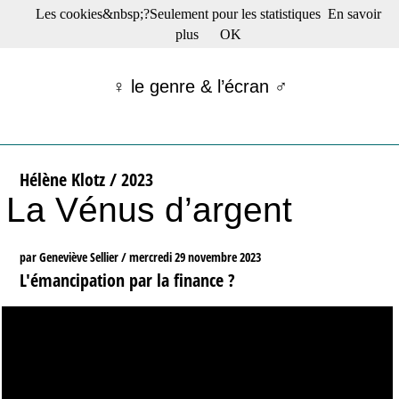
Les cookies&nbsp;?Seulement pour les statistiques
En savoir
☰ Menu
plus
OK
Films en salle
Films récents
♀ le genre & l’écran ♂
Séries
Films -TV/plates-formes
Classique
Publications
Hélène Klotz / 2023
Tribunes
La Vénus d’argent
Bloc-notes
Archives
Actu : "La Nouvelle Vague"
par Geneviève Sellier /
mercredi 29 novembre 2023
S’abonner à la Lettre !
L'émancipation par la finance ?