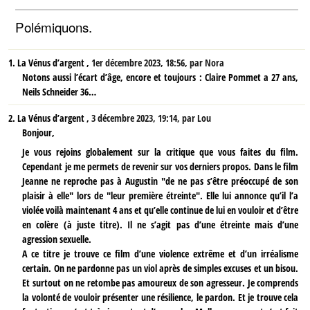
Polémiquons.
1.
La Vénus d’argent ,
1er décembre 2023, 18:56
,
par
Nora
Notons aussi l’écart d’âge, encore et toujours : Claire Pommet a 27 ans,
Neils Schneider 36…
2.
La Vénus d’argent ,
3 décembre 2023, 19:14
,
par
Lou
Bonjour,
Je vous rejoins globalement sur la critique que vous faites du film.
Cependant je me permets de revenir sur vos derniers propos. Dans le film
Jeanne ne reproche pas à Augustin "de ne pas s’être préoccupé de son
plaisir à elle" lors de "leur première étreinte". Elle lui annonce qu’il l’a
violée voilà maintenant 4 ans et qu’elle continue de lui en vouloir et d’être
en colère (à juste titre). Il ne s’agit pas d’une étreinte mais d’une
agression sexuelle.
A ce titre je trouve ce film d’une violence extrême et d’un irréalisme
certain. On ne pardonne pas un viol après de simples excuses et un bisou.
Et surtout on ne retombe pas amoureux de son agresseur. Je comprends
la volonté de vouloir présenter une résilience, le pardon. Et je trouve cela