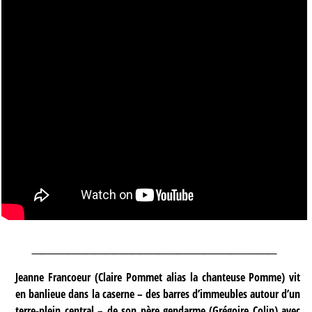
___________________________
Jeanne Francoeur (Claire Pommet alias la chanteuse Pomme) vit
en banlieue dans la caserne – des barres d’immeubles autour d’un
terre-plein central – de son père gendarme (Grégoire Colin) avec