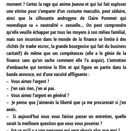
moment ? Certes la rage qui anime Jeanne et qui lui fait exploser
une vitrine pour s’emparer d’un costume masculin, peut séduire,
ainsi que la silhouette androgyne de Claire Pommet qui
revendique sa « neutralité » sexuelle… On peut comprendre
qu’elle veuille échapper par tous les moyens à son milieu familial,
mais son incursion dans le monde de la finance se limite à des
clichés (le trader escroc, la grande bourgeoise qui fait du business
caritatif) de même que ses compétences (elle a le génie de la
finance sans qu’on sache comment elle l’a acquis). L’entretien
d’embauche qui termine le film et qui figure en partie dans la
bande annonce, est d’une vacuité affligeante :
–
Vous aimez l’argent ?
–
J’en sais rien, j’en ai pas.
–
Vous aimez l’argent en général ?
–
Je pense que j’aimerais la liberté que ça me procurerait si j’en
avais.
–
Si aujourd’hui vous vous faisiez passer un entretien, quelle
serait la meilleure question que vous vous poseriez ?
–
Est-ce qu’il y a une personne qui veut réussir plus que moi ?