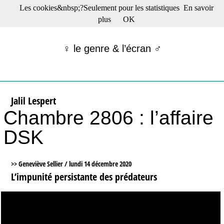
Les cookies&nbsp;?Seulement pour les statistiques
En savoir
☰ Menu
plus
OK
Films en salle
Films récents
♀ le genre & l’écran ♂
Séries
Films -TV/plates-formes
Classique
Publications
Jalil Lespert
Tribunes
Chambre 2806 : l’affaire
Bloc-notes
Archives
DSK
Actu : "La Nouvelle Vague"
S’abonner à la Lettre !
>> Geneviève Sellier /
lundi 14 décembre 2020
L’impunité persistante des prédateurs