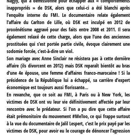
Nagyy, qui a démissionné pour échapper aux « comportements
inappropriés » de DSK, alors que celui-ci a été blanchi après
l’enquête interne du FMI. Le documentaire relate également
l’affaire du Carlton de Lille, où DSK est inculpé en 2012 de
proxénétisme aggravé pour des faits entre 2008 et 2011. Il sera
également relaxé de cette charge, alors que l’une des anciennes
prostituées qui s’est portée partie civile, évoque clairement une
sodomie forcée, c’est-à-dire un viol.
Son mariage avec Anne Sinclair ne résistera pas à cette dernière
affaire (ils divorcent en 2012) mais DSK reparaît bientôt au bras
d’une 4e épouse, une femme d’affaires franco-marocaine ! Si la
présidence de la République lui a échappé, sa carrière d’expert
économique est toujours aussi florissante…
En revanche, que ce soit au FMI, à Paris ou à New York, les
victimes de DSK ont vu leur vie définitivement affectée par leur
rencontre avec le prédateur. Si l’on a pu dire que cette affaire
était prémonitoire du mouvement #MeToo, ce qui frappe surtout
à la vue du documentaire de Jalil Lespert, c’est le prix payé par les
victimes de DSK, pour avoir eu le courage de dénoncer l’agression