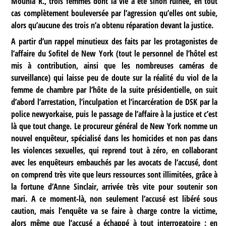
Mounia R., trois femmes dont la vie a été sinon ruinée, en tout
cas complètement bouleversée par l’agression qu’elles ont subie,
alors qu’aucune des trois n’a obtenu réparation devant la justice.
A partir d’un rappel minutieux des faits par les protagonistes de
l’affaire du Sofitel de New York (tout le personnel de l’hôtel est
mis à contribution, ainsi que les nombreuses caméras de
surveillance) qui laisse peu de doute sur la réalité du viol de la
femme de chambre par l’hôte de la suite présidentielle, on suit
d’abord l’arrestation, l’inculpation et l’incarcération de DSK par la
police newyorkaise, puis le passage de l’affaire à la justice et c’est
là que tout change. Le procureur général de New York nomme un
nouvel enquêteur, spécialisé dans les homicides et non pas dans
les violences sexuelles, qui reprend tout à zéro, en collaborant
avec les enquêteurs embauchés par les avocats de l’accusé, dont
on comprend très vite que leurs ressources sont illimitées, grâce à
la fortune d’Anne Sinclair, arrivée très vite pour soutenir son
mari. A ce moment-là, non seulement l’accusé est libéré sous
caution, mais l’enquête va se faire à charge contre la victime,
alors même que l’accusé a échappé à tout interrogatoire : en