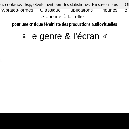
es cookies&nbsp;?Seulement pour les statistiques
En savoir plus
O
TV/plates-formes
Classique
Publications
Tribunes
Bl
S’abonner à la Lettre !
pour une critique féministe des productions audiovisuelles
♀ le genre & l’écran ♂
st