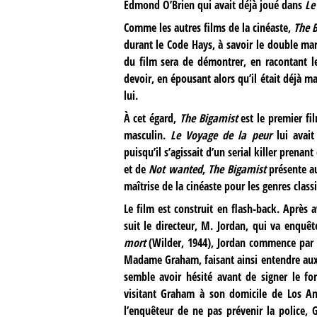
Edmond O’Brien qui avait déjà joué dans
Le
Comme les autres films de la cinéaste,
The 
durant le Code Hays, à savoir le double m
du film sera de démontrer, en racontant l
devoir, en épousant alors qu’il était déjà ma
lui.
À cet égard,
The Bigamist
est le premier fil
masculin.
Le Voyage de la peur
lui avait
puisqu’il s’agissait d’un serial killer prena
et de
Not wanted
,
The Bigamist
présente au
maîtrise de la cinéaste pour les genres class
Le film est construit en flash-back. Après
suit le directeur, M. Jordan, qui va enquê
mort
(Wilder, 1944), Jordan commence par e
Madame Graham, faisant ainsi entendre aux 
semble avoir hésité avant de signer le fo
visitant Graham à son domicile de Los Ang
l’enquêteur de ne pas prévenir la police, G