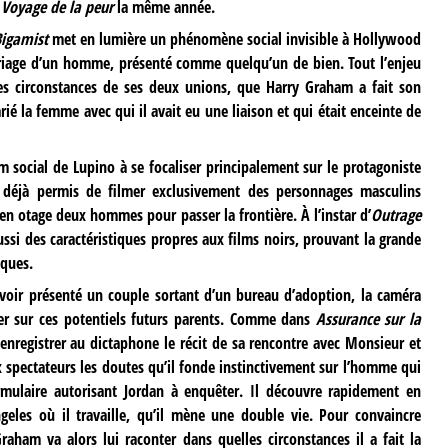
 Voyage de la peur
la même année.
Bigamist
met en lumière un phénomène social invisible à Hollywood
ariage d’un homme, présenté comme quelqu’un de bien. Tout l’enjeu
es circonstances de ses deux unions, que Harry Graham a fait son
rié la femme avec qui il avait eu une liaison et qui était enceinte de
m social de Lupino à se focaliser principalement sur le protagoniste
 déjà permis de filmer exclusivement des personnages masculins
nt en otage deux hommes pour passer la frontière. À l’instar d’
Outrage
ssi des caractéristiques propres aux films noirs, prouvant la grande
iques.
 avoir présenté un couple sortant d’un bureau d’adoption, la caméra
ter sur ces potentiels futurs parents. Comme dans
Assurance sur la
nregistrer au dictaphone le récit de sa rencontre avec Monsieur et
spectateurs les doutes qu’il fonde instinctivement sur l’homme qui
rmulaire autorisant Jordan à enquêter. Il découvre rapidement en
eles où il travaille, qu’il mène une double vie. Pour convaincre
raham va alors lui raconter dans quelles circonstances il a fait la