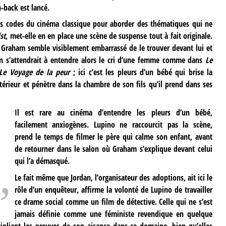
-back est lancé.
 les codes du cinéma classique pour aborder des thématiques qui ne
st
, met-elle en en place une scène de suspense tout à fait originale.
e, Graham semble visiblement embarrassé de le trouver devant lui et
 on s’attendrait à entendre alors le cri d’une femme comme dans
Le
Le Voyage de la peur
; ici c’est les pleurs d’un bébé qui brise la
térieur et pénètre dans la chambre de son fils qu’il prend dans ses
Il est rare au cinéma d’entendre les pleurs d’un bébé,
facilement anxiogènes. Lupino ne raccourcit pas la scène,
prend le temps de filmer le père qui calme son enfant, avant
de retourner dans le salon où Graham s’explique devant celui
qui l’a démasqué.
Le fait même que Jordan, l’organisateur des adoptions, ait ici le
rôle d’un enquêteur, affirme la volonté de Lupino de travailler
ce drame social comme un film de détective. Celle qui ne s’est
jamais définie comme une féministe revendique en quelque
ipliant les preuves de son aisance dans ce domaine, bien qu’elles