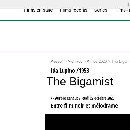
L
Films en salle
Films récents
Séries
Films -
Accueil
>
Archives
>
Année 2020
>
The Bigami
Ida Lupino /1953
The Bigamist
>> Aurore Renaut /
jeudi 22 octobre 2020
Entre film noir et mélodrame