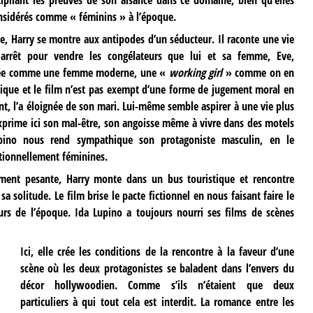
onsidérés comme « féminins » à l’époque.
te, Harry se montre aux antipodes d’un séducteur. Il raconte une vie
arrêt pour vendre les congélateurs que lui et sa femme, Eve,
entée comme une femme moderne, une «
working girl
» comme on en
ique et le film n’est pas exempt d’une forme de jugement moral en
nt, l’a éloignée de son mari. Lui-même semble aspirer à une vie plus
prime ici son mal-être, son angoisse même à vivre dans des motels
pino nous rend sympathique son protagoniste masculin, en le
itionnellement féminines.
rement pesante, Harry monte dans un bus touristique et rencontre
a solitude. Le film brise le pacte fictionnel en nous faisant faire le
urs de l’époque. Ida Lupino a toujours nourri ses films de scènes
Ici, elle crée les conditions de la rencontre à la faveur d’une
scène où les deux protagonistes se baladent dans l’envers du
décor hollywoodien. Comme s’ils n’étaient que deux
particuliers à qui tout cela est interdit. La romance entre les