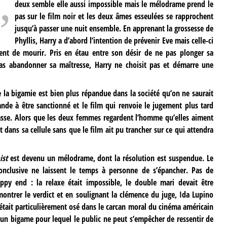
deux semble elle aussi impossible mais le mélodrame prend le
pas sur le film noir et les deux âmes esseulées se rapprochent
jusqu’à passer une nuit ensemble. En apprenant la grossesse de
Phyllis, Harry a d’abord l’intention de prévenir Eve mais celle-ci
ent de mourir. Pris en étau entre son désir de ne pas plonger sa
as abandonner sa maîtresse, Harry ne choisit pas et démarre une
e la bigamie est bien plus répandue dans la société qu’on ne saurait
ande à être sanctionné et le film qui renvoie le jugement plus tard
passe. Alors que les deux femmes regardent l’homme qu’elles aiment
t dans sa cellule sans que le film ait pu trancher sur ce qui attendra
ist
est devenu un mélodrame, dont la résolution est suspendue. Le
onclusive ne laissent le temps à personne de s’épancher. Pas de
ppy end : la relaxe était impossible, le double mari devait être
ntrer le verdict et en soulignant la clémence du juge, Ida Lupino
 était particulièrement osé dans le carcan moral du cinéma américain
r un bigame pour lequel le public ne peut s’empêcher de ressentir de