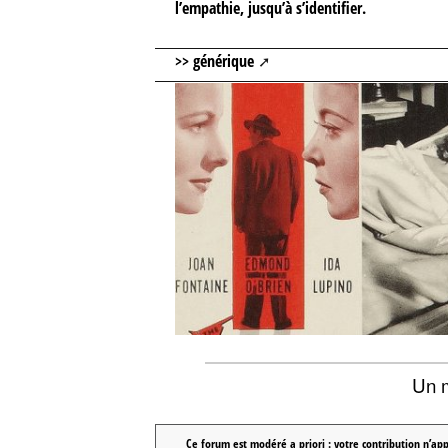
l’empathie, jusqu’à s’identifier.
>>
générique
Un 
Ce forum est modéré a priori : votre contribution n’app