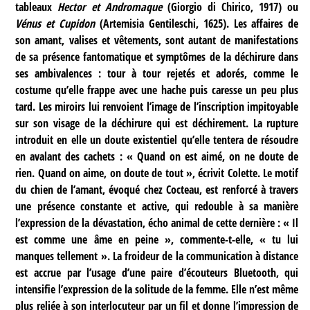
tableaux
Hector et Andromaque
(Giorgio di Chirico, 1917) ou
Vénus et Cupidon
(Artemisia Gentileschi, 1625). Les affaires de
son amant, valises et vêtements, sont autant de manifestations
de sa présence fantomatique et symptômes de la déchirure dans
ses ambivalences : tour à tour rejetés et adorés, comme le
costume qu’elle frappe avec une hache puis caresse un peu plus
tard. Les miroirs lui renvoient l’image de l’inscription impitoyable
sur son visage de la déchirure qui est déchirement. La rupture
introduit en elle un doute existentiel qu’elle tentera de résoudre
en avalant des cachets : « Quand on est aimé, on ne doute de
rien. Quand on aime, on doute de tout », écrivit Colette. Le motif
du chien de l’amant, évoqué chez Cocteau, est renforcé à travers
une présence constante et active, qui redouble à sa manière
l’expression de la dévastation, écho animal de cette dernière : « Il
est comme une âme en peine », commente-t-elle, « tu lui
manques tellement ». La froideur de la communication à distance
est accrue par l’usage d’une paire d’écouteurs Bluetooth, qui
intensifie l’expression de la solitude de la femme. Elle n’est même
plus reliée à son interlocuteur par un fil et donne l’impression de