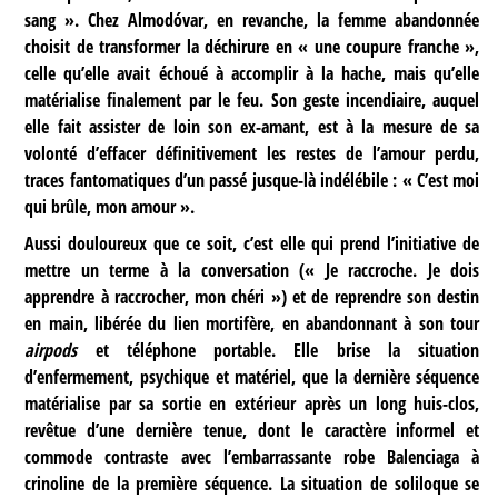
sang ». Chez Almodóvar, en revanche, la femme abandonnée
choisit de transformer la déchirure en « une coupure franche »,
celle qu’elle avait échoué à accomplir à la hache, mais qu’elle
matérialise finalement par le feu. Son geste incendiaire, auquel
elle fait assister de loin son ex-amant, est à la mesure de sa
volonté d’effacer définitivement les restes de l’amour perdu,
traces fantomatiques d’un passé jusque-là indélébile : « C’est moi
qui brûle, mon amour ».
Aussi douloureux que ce soit, c’est elle qui prend l’initiative de
mettre un terme à la conversation (« Je raccroche. Je dois
apprendre à raccrocher, mon chéri ») et de reprendre son destin
en main, libérée du lien mortifère, en abandonnant à son tour
airpods
et téléphone portable. Elle brise la situation
d’enfermement, psychique et matériel, que la dernière séquence
matérialise par sa sortie en extérieur après un long huis-clos,
revêtue d’une dernière tenue, dont le caractère informel et
commode contraste avec l’embarrassante robe Balenciaga à
crinoline de la première séquence. La situation de soliloque se