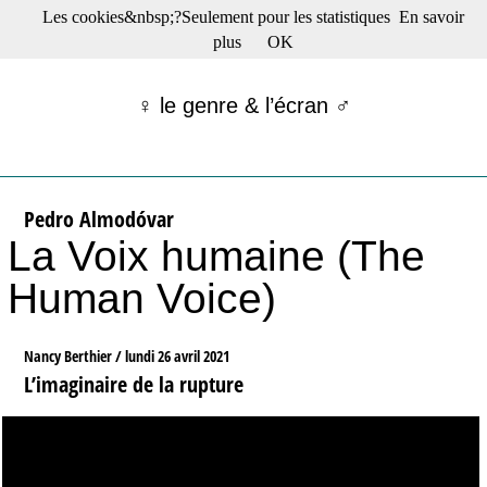
Les cookies&nbsp;?Seulement pour les statistiques
En savoir
☰ Menu
plus
OK
Films en salle
Films récents
♀ le genre & l’écran ♂
Séries
Films -TV/plates-formes
Classique
Publications
Pedro Almodóvar
Tribunes
La Voix humaine (The
Bloc-notes
Archives
Human Voice)
Actu : "La Nouvelle Vague"
S’abonner à la Lettre !
Nancy Berthier /
lundi 26 avril 2021
L’imaginaire de la rupture