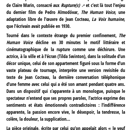
de Claire Marin, consacré aux
Rupture(s)
et c’est là tout l’enjeu
du dernier film de Pedro Almodóvar,
The Human Voice
, une
adaptation libre de l’œuvre de Jean Cocteau,
La Voix humaine
,
que l’écrivain avait publiée en 1930.
Tourné dans le contexte étrange du premier confinement,
The
Human Voice
décline en 30 minutes le motif littéraire et
cinématographique de la rupture comme une déchirure. Une
actrice, à la ville et à l’écran (Tilda Swinton), dans la solitude d’un
décor unique, celui de son appartement figuré sous la forme d’un
vaste plateau de tournage, interprète une version revisitée du
texte de Jean Cocteau, la dernière conversation téléphonique
d’une femme avec celui qui a été son amant pendant quatre ans.
Dans un dispositif qui s’apparente à un monologue, puisque le
spectateur n’entend que ses propres paroles, l’actrice exprime des
sentiments et états émotionnels contradictoires : l’indifférence
apparente, la passion encore vive, le désespoir, la tendresse, la
colère, la douleur, la supplication…
La pièce originale, écrite par celui qu’on appelait alors « le veuf