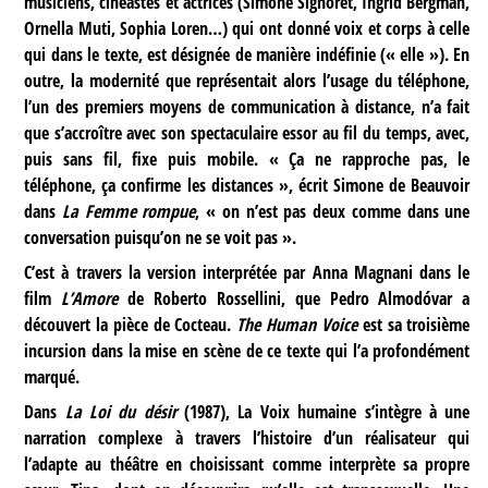
musiciens, cinéastes et actrices (Simone Signoret, Ingrid Bergman,
Ornella Muti, Sophia Loren…) qui ont donné voix et corps à celle
qui dans le texte, est désignée de manière indéfinie (« elle »). En
outre, la modernité que représentait alors l’usage du téléphone,
l’un des premiers moyens de communication à distance, n’a fait
que s’accroître avec son spectaculaire essor au fil du temps, avec,
puis sans fil, fixe puis mobile. « Ça ne rapproche pas, le
téléphone, ça confirme les distances », écrit Simone de Beauvoir
dans
La Femme rompue
, « on n’est pas deux comme dans une
conversation puisqu’on ne se voit pas ».
C’est à travers la version interprétée par Anna Magnani dans le
film
L’Amore
de Roberto Rossellini, que Pedro Almodóvar a
découvert la pièce de Cocteau.
The Human Voice
est sa troisième
incursion dans la mise en scène de ce texte qui l’a profondément
marqué.
Dans
La Loi du désir
(1987), La Voix humaine s’intègre à une
narration complexe à travers l’histoire d’un réalisateur qui
l’adapte au théâtre en choisissant comme interprète sa propre