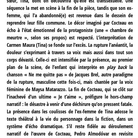
sœur, Tina, dont on découvrira qu’elle est transsexuelle. Une
séquence la met en scène à la fin de la pièce, tandis que son ex-
femme, qui l’a abandonné(e) est revenue dans le dessein de
reprendre leur fille commune. Le décor imaginé par Cocteau en
écho à l’état émotionnel de la protagoniste (une « chambre de
meurtre », selon ses propos) est respecté. L’interprétation de
Carmen Maura (Tina) se fonde sur l’excès. La rupture l’anéantit, la
douleur s’exprimant à travers sa voix mais aussi dans tout son
corps dévasté. Celle-ci est intensifiée par la présence, au premier
plan de la scène, de l’enfant qui interprète en
play back
la
chanson « Ne me quitte pas » de Jacques Brel, autre paradigme
de la rupture, masculine cette fois-ci, mais chantée par la voix
féminine de Maysa Matarazzo. La fin de Cocteau, qui se clôt sur
l’inachevé d’un ultime « Je t’aime », préfigure le hors-champ
narratif : le désastre à venir d’une déchirure qu’on pressent fatale.
La présence dans les coulisses de l’ex-femme de Tina adosse le
texte théâtral à la vie du personnage dans la fiction, dans un
système d’écho dramatique. S’il reste fidèle au déroulement
narratif de l’œuvre de Cocteau, Pedro Almodóvar en revisite