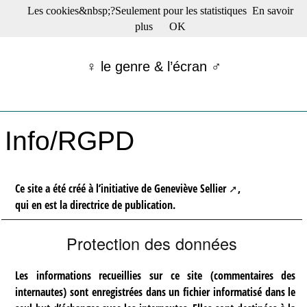
Les cookies&nbsp;?Seulement pour les statistiques
En savoir
☰ Menu
plus
OK
Films en salle
Films récents
♀ le genre & l’écran ♂
Séries
Films -TV/plates-formes
Classique
Publications
Info/RGPD
Tribunes
Bloc-notes
Archives
Actu : "La Nouvelle Vague"
Ce site a été créé à l’initiative de
Geneviève Sellier
,
S’abonner à la Lettre !
qui en est la directrice de publication.
Protection des données
Les informations recueillies sur ce site (commentaires des
internautes) sont enregistrées dans un fichier informatisé dans le