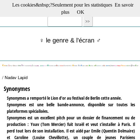
Les cookies&nbsp;?Seulement pour les statistiques
En savoir
☰ Menu
plus
OK
Films en salle
Films récents
Séries
♀ le genre & l’écran ♂
Films -TV/plates-formes
Classique
Publications
Tribunes
Bloc-notes
/ Nadav Lapid
Archives
Actu : "La Nouvelle Vague"
Synonymes
S’abonner à la Lettre !
Synonymes a remporté le Lion d’or au festival de Berlin cette année.
Synonymes est une belle bande-annonce, disponible sur toutes les
plateformes spécialisées.
Synonymes est un excellent pitch pour un dossier de financement ou de
production : Yoav (Tom Mercier) fuit Israël et veut s’installer à Paris. Il
perd tout lors de son installation. Il est aidé par Emile (Quentin Dolmaire)
et Caroline (Louise Chevillotte), un couple de jeunes Parisiens