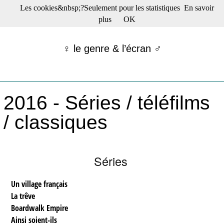
Les cookies&nbsp;?Seulement pour les statistiques
En savoir
☰ Menu
plus
OK
Films en salle
Films récents
♀ le genre & l’écran ♂
Séries
Films -TV/plates-formes
Classique
Publications
2016 - Séries / téléfilms
Tribunes
Bloc-notes
/ classiques
Archives
Actu : "La Nouvelle Vague"
S’abonner à la Lettre !
Séries
Un village français
La trêve
Boardwalk Empire
Ainsi soient-ils