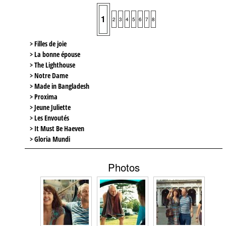
1
2
3
4
5
6
7
8
> Filles de joie
> La bonne épouse
> The Lighthouse
> Notre Dame
> Made in Bangladesh
> Proxima
> Jeune Juliette
> Les Envoutés
> It Must Be Haeven
> Gloria Mundi
Photos