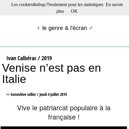
Les cookies&nbsp;?Seulement pour les statistiques
En savoir
☰ Menu
plus
OK
Films en salle
Films récents
♀ le genre & l’écran ♂
Séries
Films -TV/plates-formes
Classique
Publications
Ivan Calbérac / 2019
Tribunes
Venise n’est pas en
Bloc-notes
Archives
Italie
Actu : "La Nouvelle Vague"
S’abonner à la Lettre !
>> Geneviève sellier /
jeudi 4 juillet 2019
Vive le patriarcat populaire à la
française !