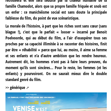
retrouvera et elle sera séduite par la chaleur humaine de la
famille Chamodot, alors que sa propre famille friquée et snob est
un enfer : ce manichéisme social est sans doute la principale
faiblesse du film, du point de vue scénaristique.
La morale de l’histoire, à part que les riches sont sans cœur (sans
blague !), c’est que le parfait « looser » incarné par Benoit
Poelvoorde, qui au début du film, a l’air d’exaspérer tous ses
proches par sa capacité illimitée à se raconter des histoires, finit
par être « réhabilité » parce que lui, au moins, il aime sa femme
et ses enfants et n’a d’autre ambition que les rendre heureux.
Autrement dit, les hommes n’ont pas à faire leurs preuves, du
moment qu’ils sont sincères… Pour le reste, les femmes (et les
enfants) y pourvoiront. On ne saurait mieux dire le double
standard genré du film.
>> générique