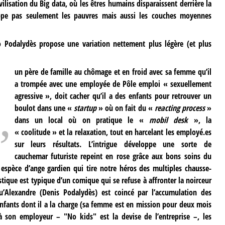
vilisation du Big data, où les êtres humains disparaissent derrière la
appe pas seulement les pauvres mais aussi les couches moyennes
o Podalydès propose une variation nettement plus légère (et plus
un père de famille au chômage et en froid avec sa femme qu’il
a trompée avec une employée de Pôle emploi « sexuellement
agressive », doit cacher qu’il a des enfants pour retrouver un
boulot dans une «
startup
» où on fait du «
reacting process
»
dans un local où on pratique le «
mobil desk
», la
« coolitude » et la relaxation, tout en harcelant les employé.es
sur leurs résultats. L’intrigue développe une sorte de
cauchemar futuriste repeint en rose grâce aux bons soins du
 espèce d’ange gardien qui tire notre héros des multiples chausse-
istique est typique d’un comique qui se refuse à affronter la noirceur
’Alexandre (Denis Podalydès) est coincé par l’accumulation des
enfants dont il a la charge (sa femme est en mission pour deux mois
à son employeur – "No kids" est la devise de l’entreprise –, les