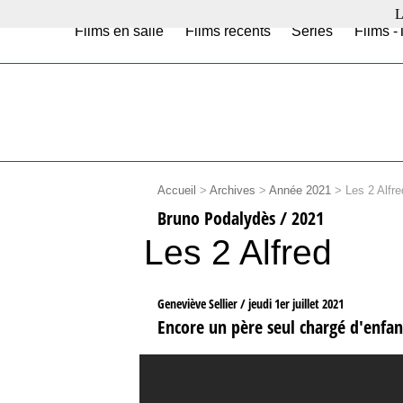
L
Films en salle
Films récents
Séries
Films -
Accueil
>
Archives
>
Année 2021
>
Les 2 Alfre
Bruno Podalydès / 2021
Les 2 Alfred
Geneviève Sellier /
jeudi 1er juillet 2021
Encore un père seul chargé d'enfan