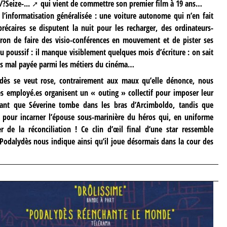
?Seize-...
qui vient de commettre son premier film à 19 ans…
l’informatisation généralisée : une voiture autonome qui n’en fait
précaires se disputent la nuit pour les recharger, des ordinateurs-
tron de faire des visio-conférences en mouvement et de pister ses
 poussif : il manque visiblement quelques mois d’écriture : on sait
plus mal payée parmi les métiers du cinéma…
dès se veut rose, contrairement aux maux qu’elle dénonce, nous
es employé.es organisent un « outing » collectif pour imposer leur
dant que Séverine tombe dans les bras d’Arcimboldo, tandis que
 pour incarner l’épouse sous-marinière du héros qui, en uniforme
er de la réconciliation ! Ce clin d’œil final d’une star ressemble
Podalydès nous indique ainsi qu’il joue désormais dans la cour des