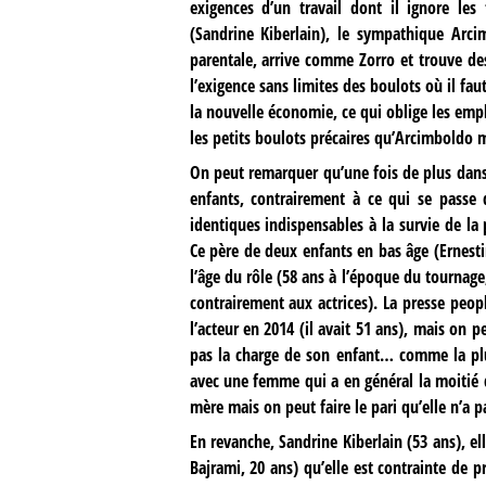
exigences d’un travail dont il ignore les 
(Sandrine Kiberlain), le sympathique Arci
parentale, arrive comme Zorro et trouve des 
l’exigence sans limites des boulots où il f
la nouvelle économie, ce qui oblige les empl
les petits boulots précaires qu’Arcimboldo m
On peut remarquer qu’une fois de plus dans l
enfants, contrairement à ce qui se passe d
identiques indispensables à la survie de la
Ce père de deux enfants en bas âge (Ernesti
l’âge du rôle (58 ans à l’époque du tournage
contrairement aux actrices). La presse peopl
l’acteur en 2014 (il avait 51 ans), mais on 
pas la charge de son enfant… comme la pl
avec une femme qui a en général la moitié 
mère mais on peut faire le pari qu’elle n’a p
En revanche, Sandrine Kiberlain (53 ans), ell
Bajrami, 20 ans) qu’elle est contrainte de p