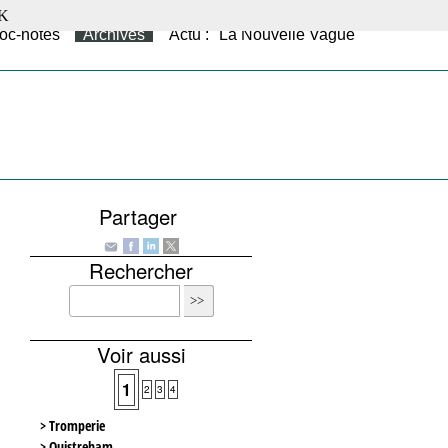
K
oc-notes
Archives
Actu : "La Nouvelle Vague"
Partager
Rechercher
Voir aussi
1
2
3
4
> Tromperie
> Ouistreham