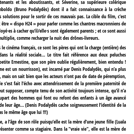
tenants et les aboutissants, et Séverine, sa supérieure colérique
mboldo (Bruno Podalydès) dont il a fait connaissance à la crèche
solutions pour le sortir de ces mauvais pas. La cible du film, c’est
aut être « dispo H24 » pour parler comme les chantres macronniens de
oyé·es à cacher qu’il/elle·s sont également parents ; et ce sont aussi
ultiplie, comme recharger la nuit des drônes-livreurs.
e cinéma français, ce sont les pères qui ont la charge (entière) des
ans la réalité sociale… Le titre fait référence aux deux peluches
 petite Ernestine, que son père oublie régulièrement, bien entendu !
ne est un nourrisson), est incarné par Denis Podalydès, qui n’a plus
, mais on sait bien que les acteurs n’ont pas de date de péremption,
e s’est fait l’écho avec attendrissement de la première paternité de
peut supposer, compte tenu de son activité toujours intense, qu’il n’a
upart des hommes qui font ou refont des enfants à un âge avancé
de leur âge… (Denis Podalydès cache soigneusement l’identité de la
as le même âge que lui !!!)
e, a l’âge de son rôle puisqu’elle est la mère d’une jeune fille (Luala
résenter comme sa stagiaire. Dans la "vraie vie", elle est la mère de