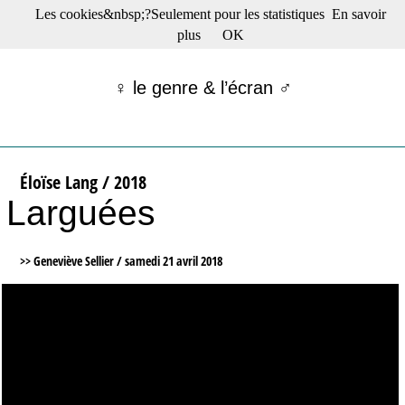
Les cookies&nbsp;?Seulement pour les statistiques
En savoir
☰ Menu
plus
OK
Films en salle
Films récents
♀ le genre & l’écran ♂
Séries
Films -TV/plates-formes
Classique
Publications
Éloïse Lang / 2018
Tribunes
Larguées
Bloc-notes
Archives
Actu : "La Nouvelle Vague"
>> Geneviève Sellier /
samedi 21 avril 2018
S’abonner à la Lettre !