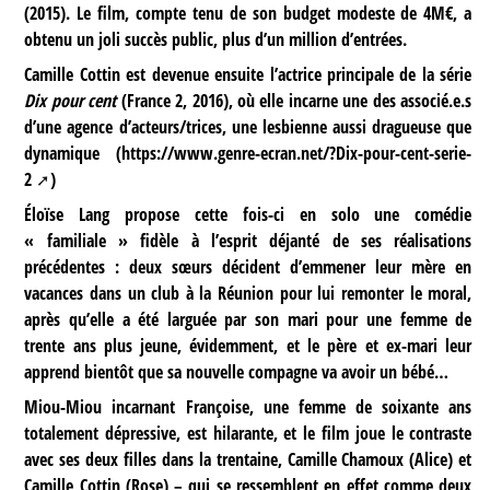
(2015). Le film, compte tenu de son budget modeste de 4M€, a
obtenu un joli succès public, plus d’un million d’entrées.
Camille Cottin est devenue ensuite l’actrice principale de la série
Dix pour cent
(France 2, 2016), où elle incarne une des associé.e.s
d’une agence d’acteurs/trices, une lesbienne aussi dragueuse que
dynamique (
https://www.genre-ecran.net/?Dix-pour-cent-serie-
2
)
Éloïse Lang propose cette fois-ci en solo une comédie
« familiale » fidèle à l’esprit déjanté de ses réalisations
précédentes : deux sœurs décident d’emmener leur mère en
vacances dans un club à la Réunion pour lui remonter le moral,
après qu’elle a été larguée par son mari pour une femme de
trente ans plus jeune, évidemment, et le père et ex-mari leur
apprend bientôt que sa nouvelle compagne va avoir un bébé…
Miou-Miou incarnant Françoise, une femme de soixante ans
totalement dépressive, est hilarante, et le film joue le contraste
avec ses deux filles dans la trentaine, Camille Chamoux (Alice) et
Camille Cottin (Rose) – qui se ressemblent en effet comme deux