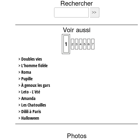
Rechercher
Voir aussi
1
2
3
4
5
6
7
> Doubles vies
> L’homme fidèle
> Roma
> Pupille
> À genoux les gars
> Leto - L’été
> Amanda
> Les Chatouilles
> Dilili à Paris
> Halloween
Photos