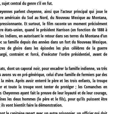
 sujet central du genre s’il en fut.
heyennes parlent cheyenne, ainsi que l’acteur principal qui joue le
ritoire américain du Sud au Nord, du Nouveau Mexique au Montana,
pressionnante. Et surtout, le film raconte un moment précisément
oire états-unien, quand le président Harrison (en fonction de 1888 à
des Indiens, en autorisant le retour dans ses terres du Montana d’un
ec sa famille depuis des années dans un fort du Nouveau Mexique.
tres de gloire dans les épisodes les plus célèbres de la guerre
argé, contraint et forcé, d’exécuter l’ordre présidentiel, avant de
ts, dont un caporal noir, pour encadrer la famille indienne, va très
s avons vu en pré-générique, celui d’une famille de fermiers par des
a mère. Après avoir enterré le père et les trois enfants, la troupe
er et toute la troupe vont tenter de protéger ; les Comanches en
es Cheyennes ayant fait la preuve de leur loyauté et de leur courage,
înes les deux hommes (le père et le fils), pour qu’ils puissent être
 ils vont bientôt faire la démonstration.
t le capitaine repart avec un autre prisonnier, un officier qui doit