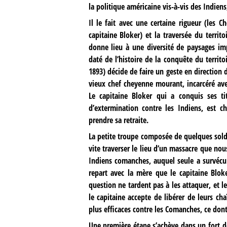
la politique américaine vis-à-vis des Indiens,
Il le fait avec une certaine rigueur (les C
capitaine Bloker) et la traversée du ter
donne lieu à une diversité de paysages im
daté de l’histoire de la conquête du territ
1893) décide de faire un geste en direction 
vieux chef cheyenne mourant, incarcéré av
Le capitaine Bloker qui a conquis ses ti
d’extermination contre les Indiens, est ch
prendre sa retraite.
La petite troupe composée de quelques solda
vite traverser le lieu d’un massacre que nou
Indiens comanches, auquel seule a survécu l
repart avec la mère que le capitaine Blok
question ne tardent pas à les attaquer, et l
le capitaine accepte de libérer de leurs cha
plus efficaces contre les Comanches, ce dont
Une première étape s’achève dans un fort don