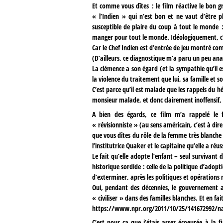
Et comme vous dîtes : le film réactive le bon 
« l’Indien » qui n’est bon et ne vaut d’être p
susceptible de plaire du coup à tout le monde : 
manger pour tout le monde. Idéologiquement, c’
Car le Chef Indien est d’entrée de jeu montré co
(D’ailleurs, ce diagnostique m’a paru un peu an
La clémence a son égard (et la sympathie qu’il es
la violence du traitement que lui, sa famille et s
C’est parce qu’il est malade que les rappels du h
monsieur malade, et donc clairement inoffensif, q
A bien des égards, ce film m’a rappelé le
« révisionniste » (au sens américain, c’est à dir
que vous dîtes du rôle de la femme très blanche e
l’institutrice Quaker et le capitaine qu’elle a ré
Le fait qu’elle adopte l’enfant – seul survivant d
historique sordide : celle de la politique d’adopt
d’exterminer, après les politiques et opérations 
Oui, pendant des décennies, le gouvernement 
« civiliser » dans des familles blanches. Et en fai
https://www.npr.org/2011/10/25/141672992/nativ
C’est pour ça que j’étais assez écoeurée à la f