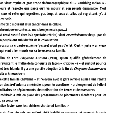
gros vieux mythe et gros trope cinématographique du « Vanishing Indian » -
leuré et regretté que parce qu’il va mourir et son peuple disparaître. C’est
ceux et celles qui regrettent pas trop, et ceux et celles qui regrettent, y’a à
est safe.
mme tel : mourant d’un cancer dans sa cellule.
achronique en contexte, mais bon je ne sais pas…)
t censé suscité chez le/a spectateur/trice) vient
essentiellement
de ça, pas de
on peuple ont subi du fait de la colonisation.
éros sur sa cruauté extrême (passée) n’ont pas d’effet. C’est « juste » un vieux
ui veut aller mourir sur sa terre avec sa famille.
 film de Ford
Cheyenne Autumn
(1968), qu’on qualifie généralement de
e revisitant le mythe de la conquête de façon « critique ») – et surtout pour ce
t très blonde. Il y a une pareille adoption à la fin de
Cheyenne Autumn
avec
ussi à « humaniser ».
e cette famille Cheyenne – et l’élèvera avec le gars renvoie aussi à une réalité
ion
forcée
d’enfants amérindiens pour les acculturer - prolongement de l’effort
militaires de déplacements, de confiscation des terres et de massacres.
américain a mis en place des programmes de placements d’enfants pour les
t, ça continue
e-foster-care-lost-children-shattered-families
in du film, de voir cet enfant, déjà habillé en costume, et prenant le train