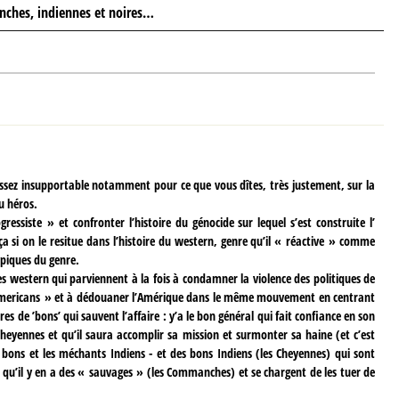
anches, indiennes et noires…
 assez insupportable notamment pour ce que vous dîtes, très justement, sur la
u héros.
essiste » et confronter l’histoire du génocide sur lequel s’est construite l’
ça si on le resitue dans l’histoire du western, genre qu’il « réactive » comme
ypiques du genre.
tres western qui parviennent à la fois à condamner la violence des politiques de
Americans » et à dédouaner l’Amérique dans le même mouvement en centrant
es de ’bons’ qui sauvent l’affaire : y’a le bon général qui fait confiance en son
 Cheyennes et qu’il saura accomplir sa mission et surmonter sa haine (et c’est
es bons et les méchants Indiens - et des bons Indiens (les Cheyennes) qui sont
 qu’il y en a des « sauvages » (les Commanches) et se chargent de les tuer de