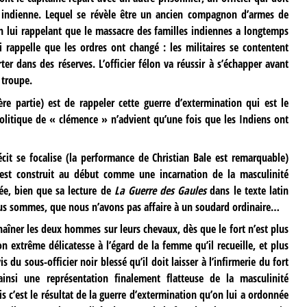
e indienne. Lequel se révèle être un ancien compagnon d’armes de
en lui rappelant que le massacre des familles indiennes a longtemps
i rappelle que les ordres ont changé : les militaires se contentent
er dans des réserves. L’officier félon va réussir à s’échapper avant
a troupe.
ère partie) est de rappeler cette guerre d’extermination qui est le
politique de « clémence » n’advient qu’une fois que les Indiens ont
écit se focalise (la performance de Christian Bale est remarquable)
est construit au début comme une incarnation de la masculinité
ée, bien que sa lecture de
La Guerre des Gaules
dans le texte latin
ous sommes, que nous n’avons pas affaire à un soudard ordinaire…
nchaîner les deux hommes sur leurs chevaux, dès que le fort n’est plus
n extrême délicatesse à l’égard de la femme qu’il recueille, et plus
 du sous-officier noir blessé qu’il doit laisser à l’infirmerie du fort
insi une représentation finalement flatteuse de la masculinité
is c’est le résultat de la guerre d’extermination qu’on lui a ordonnée