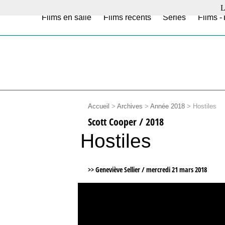
L
Films en salle
Films récents
Séries
Films -
Accueil
>
Archives
>
Année 2018
>
Hostiles
Scott Cooper / 2018
Hostiles
>> Geneviève Sellier /
mercredi 21 mars 2018