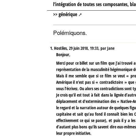
l’intégration de toutes ses composantes, bl
>> générique
Polémiquons.
1.
Hostiles,
29 juin 2018, 19:33
,
par
Jane
Bonjour,
Merci pour ce billet sur un film que j’ai trouvé
représentation de la masculinité hégémonique d
Mais il me semble que si ce film se veut « progr
Amérique il n’est pas si « contradictoire » que 
vous l’écrivez. Ou alors ses contradictions sont t
Je crois qu’il est tout à fait dans la lignée d’au
déplacement et d’extermination des « Native-
le regard et la narration autour de quelques figur
capitaine et sait qu’au fond il connaît bien les
effectivement ce qui se passe), et puis il y a l
d’autant plus bons qu’ils savent dire eux-mêmes
leur propre initiative.