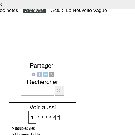
K
oc-notes
Archives
Actu : "La Nouvelle Vague"
Partager
Rechercher
Voir aussi
1
2
3
4
5
6
7
> Doubles vies
> L’homme fidèle