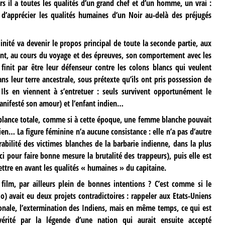
s il a toutes les qualités d’un grand chef et d’un homme, un vrai :
d’apprécier les qualités humaines d’un Noir au-delà des préjugés
inité va devenir le propos principal de toute la seconde partie, aux
nt, au cours du voyage et des épreuves, son comportement avec les
 finit par être leur défenseur contre les colons blancs qui veulent
ns leur terre ancestrale, sous prétexte qu’ils ont pris possession de
l. Ils en viennent à s’entretuer : seuls survivent opportunément le
anifesté son amour) et l’enfant indien…
mblance totale, comme si à cette époque, une femme blanche pouvait
en… La figure féminine n’a aucune consistance : elle n’a pas d’autre
rabilité des victimes blanches de la barbarie indienne, dans la plus
ci pour faire bonne mesure la brutalité des trappeurs), puis elle est
tre en avant les qualités « humaines » du capitaine.
ilm, par ailleurs plein de bonnes intentions ? C’est comme si le
rio) avait eu deux projets contradictoires : rappeler aux Etats-Uniens
tionale, l’extermination des Indiens, mais en même temps, ce qui est
 vérité par la légende d’une nation qui aurait ensuite accepté