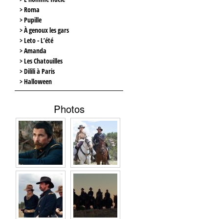
> Roma
> Pupille
> À genoux les gars
> Leto - L’été
> Amanda
> Les Chatouilles
> Dilili à Paris
> Halloween
Photos