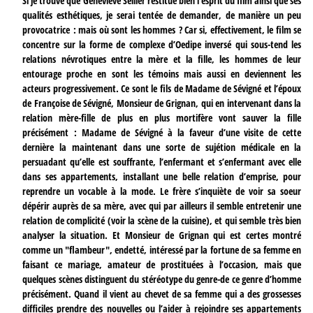
Si je trouve que Geneviève Sellier restitue bien l’esprit du film ainsi que ses
qualités esthétiques, je serai tentée de demander, de manière un peu
provocatrice : mais où sont les hommes ? Car si, effectivement, le film se
concentre sur la forme de complexe d’Oedipe inversé qui sous-tend les
relations névrotiques entre la mère et la fille, les hommes de leur
entourage proche en sont les témoins mais aussi en deviennent les
acteurs progressivement. Ce sont le fils de Madame de Sévigné et l’époux
de Françoise de Sévigné, Monsieur de Grignan, qui en intervenant dans la
relation mère-fille de plus en plus mortifère vont sauver la fille
précisément : Madame de Sévigné à la faveur d’une visite de cette
dernière la maintenant dans une sorte de sujétion médicale en la
persuadant qu’elle est souffrante, l’enfermant et s’enfermant avec elle
dans ses appartements, installant une belle relation d’emprise, pour
reprendre un vocable à la mode. Le frère s’inquiète de voir sa soeur
dépérir auprès de sa mère, avec qui par ailleurs il semble entretenir une
relation de complicité (voir la scène de la cuisine), et qui semble très bien
analyser la situation. Et Monsieur de Grignan qui est certes montré
comme un "flambeur", endetté, intéressé par la fortune de sa femme en
faisant ce mariage, amateur de prostituées à l’occasion, mais que
quelques scènes distinguent du stéréotype du genre-de ce genre d’homme
précisément. Quand il vient au chevet de sa femme qui a des grossesses
difficiles prendre des nouvelles ou l’aider à rejoindre ses appartements