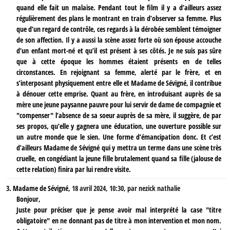
quand elle fait un malaise. Pendant tout le film il y a d’ailleurs assez
régulièrement des plans le montrant en train d’observer sa femme. Plus
que d’un regard de contrôle, ces regards à la dérobée semblent témoigner
de son affection. Il y a aussi la scène assez forte où son épouse accouche
d’un enfant mort-né et qu’il est présent à ses côtés. Je ne suis pas sûre
que à cette époque les hommes étaient présents en de telles
circonstances. En rejoignant sa femme, alerté par le frère, et en
s’interposant physiquement entre elle et Madame de Sévigné, il contribue
à dénouer cette emprise. Quant au frère, en introduisant auprès de sa
mère une jeune paysanne pauvre pour lui servir de dame de compagnie et
"compenser" l’absence de sa soeur auprès de sa mère, il suggère, de par
ses propos, qu’elle y gagnera une éducation, une ouverture possible sur
un autre monde que le sien. Une forme d’émancipation donc. Et c’est
d’ailleurs Madame de Sévigné qui y mettra un terme dans une scène très
cruelle, en congédiant la jeune fille brutalement quand sa fille (jalouse de
cette relation) finira par lui rendre visite.
3.
Madame de Sévigné,
18 avril 2024, 10:30
,
par
nezick nathalie
Bonjour,
Juste pour préciser que je pense avoir mal interprété la case "titre
obligatoire" en ne donnant pas de titre à mon intervention et mon nom.