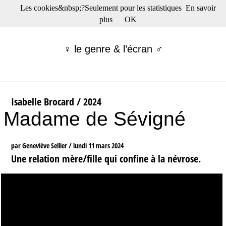
Les cookies&nbsp;?Seulement pour les statistiques
En savoir
☰ Menu
plus
OK
Films en salle
Films récents
♀ le genre & l’écran ♂
Séries
Films -TV/plates-formes
Classique
Publications
Isabelle Brocard / 2024
Tribunes
Madame de Sévigné
Bloc-notes
Archives
Actu : "La Nouvelle Vague"
par Geneviève Sellier /
lundi 11 mars 2024
S’abonner à la Lettre !
Une relation mère/fille qui confine à la névrose.