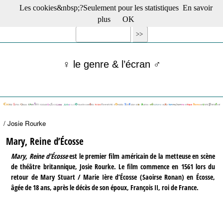
Les cookies&nbsp;?Seulement pour les statistiques
En savoir
☰ Menu
plus
OK
Films en salle
Films récents
Séries
♀ le genre & l’écran ♂
Films -TV/plates-formes
Classique
Publications
Tribunes
Bloc-notes
/ Josie Rourke
Archives
Actu : "La Nouvelle Vague"
Mary, Reine d’Écosse
S’abonner à la Lettre !
Mary, Reine d’Écosse
est le premier film américain de la metteuse en scène
de théâtre britannique, Josie Rourke. Le film commence en 1561 lors du
retour de Mary Stuart / Marie Ière d’Écosse (Saoirse Ronan) en Écosse,
âgée de 18 ans, après le décès de son époux, François II, roi de France.