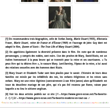
[
1
]
On recommandera trois biographies, celle de Stefan Zweig,
Marie Stuart
(1935), d’Antonia
Fraser,
Marie Stuart, reine de France et d’Écosse
(1969) et l’ouvrage de John Guy dont est
adapté le film,
Queen of Scots : The True Life of Mary Stuart
(2004).
[
2
]
On appréciera également la diversité présente dans le film. On note que de nombreux
personnages, y compris des nobles, sont noirs. L’un des proches de Mary, David Rizzio, est un
italien homosexuel à la peau brune qui se travestit pour la reine et ses courtisanes. « Tu
peux être qui tu désires être », le rassure Mary. Lord Darnley, l’époux de la reine, a lui aussi
des relations sexuelles avec des hommes dont Rizzio.
[
3
]
Mary Stuart et Elizabeth Tudor sont bien placées pour le savoir. L’histoire de leurs deux
familles est minée par les infidélités des rois, les enfants illégitimes et les reines sans
enfant. Mary est une reine légitime (contrairement à son frère James) alors qu’Elizabeth est
issue du deuxième mariage de son père, qui n’a pas été reconnu par Rome, raison pour
laquelle a eu lieu le schisme anglican.
[
4
]
Voir les deux articles publiés sur ce site [-1→
https://www.genre-ecran.net/?la-favorite-
2
] / [-2/→
https://www.genre-ecran.net/?la-favorite-moderne-en-tout-cas