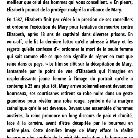
meilleur que celui des hommes qui vous conseillent. » En pleurs,
Elizabeth promet de la protéger malgré la méfiance de Mary.
En 1587, Elizabeth finit par céder à la pression de ses conseillers
et ordonne l’exécution de Mary pour tentative de meurtre contre
Elizabeth, après 18 ans de captivité dans diverses prisons. En
voix-off, elle lit la dernière lettre qu’elle adresse à Mary et les
regrets qu’elle confesse d’« ordonner la mort de la seule femme
qui sait comme elle ce que cela signifie de régner en tant que
reine dans ce pays. » Le film se clôt sur la décapitation de Mary,
fantasmée par le point de vue d’Elizabeth qui l’imagine en
resplendissante jeune femme à l’image du portrait qu’elle a
contemplé 25 ans plus tôt. Mary arrive solennellement devant ses
bourreaux, ses courtisanes retirent sa robe noire dans un geste
grandiose pour révéler une robe rouge, symbole de la martyre
catholique qu’elle est devenue. Devant une assemblée d’hommes
austères, la reine prononce un long discours de paix et d’unité,
face à la caméra, avant d’être décapitée par le bourreau en
arrière-plan. Cette dernière image de Mary efface la réalité
beaucoup plus sordide de la véritable exécution : le bourreau se