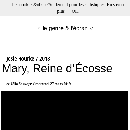
Les cookies&nbsp;?Seulement pour les statistiques
En savoir
☰ Menu
plus
OK
Films en salle
Films récents
♀ le genre & l’écran ♂
Séries
Films -TV/plates-formes
Classique
Publications
Josie Rourke / 2018
Tribunes
Mary, Reine d’Écosse
Bloc-notes
Archives
Actu : "La Nouvelle Vague"
>> Célia Sauvage /
mercredi 27 mars 2019
S’abonner à la Lettre !