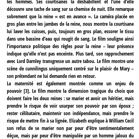
les hommes. Ses courtisanes la déshabillent et l’une d’elle
découvre une tache de sang sur sa chemise de nuit. Elle remarque
sobrement que la reine « est en avance ». La caméra placée en
gros plan entre les jambes de la reine, nous montre la courtisane
lui laver les cuisses, puis, toujours en gros plan, essorer le tissu
dans une bassine d’eau qui rougit de sang. Le film souligne ainsi
l’importance politique des règles pour la reine – leur présence
indique qu’elle n’est pas enceinte. Plus tard, son rapprochement
avec Lord Darnley transgresse un autre tabou. Le film montre une
scène de cunnilingus uniquement centré sur le plaisir de Mary –
son prétendant ne lui demande rien en retour.
La maternité est également montrée comme un enjeu de
pouvoir
[
3
]
. Le film montre la dimension tragique du choix que
doivent faire les deux reines : se marier et avoir un héritier, mais
prendre le risque de voir usurper son pouvoir par son époux ;
rester célibataire, maintenir son indépendance, mais prendre le
risque de mettre fin à sa lignée. Elizabeth explique à William Cecil
son refus de se marier non par peur d’être sentimentalement
déçue, mais par peur d’être manipulée par un homme jaloux du