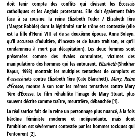
doit tenir compte des conflits qui divisent les Écossais
catholiques et les Anglais protestants. Elle doit également faire
face à sa cousine, la reine Elizabeth Tudor / Elizabeth Ière
(Margot Robbie) dont la légitimité sur le trône est contestée (elle
est la fille d’Henri VIII et de sa deuxième épouse, Anne Boleyn,
qu’il accusera d’adultère, d’inceste et de haute trahison, et qu’il
condamnera à mort par décapitation). Les deux femmes sont
présentées comme des rivales contraintes, victimes des
manipulations des hommes qui les entourent.
Elizabeth
(Shekhar
Kapur, 1998) montrait les multiples tentatives de complots et
d’assassinats contre Elizabeth 1ère (Cate Blanchett).
Mary, Reine
d’Écosse
, montre à son tour les mêmes tentatives contre Mary
1ère d’Écosse. Le film réhabilite l’image de Mary Stuart, plus
souvent décrite comme traître, meurtrière, débauchée
[
1
]
.
La réalisatrice fait de la reine un personnage plus nuancé, à la fois
héroïne féministe moderne et indépendante, mais dont
l’ambition est sévèrement contestée par les hommes toxiques qui
l’entourent
[
2
]
.