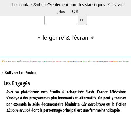
Les cookies&nbsp;?Seulement pour les statistiques
En savoir
☰ Menu
plus
OK
Films en salle
Films récents
Séries
♀ le genre & l’écran ♂
Films -TV/plates-formes
Classique
Publications
Tribunes
Bloc-notes
/ Sullivan Le Postec
Archives
Actu : "La Nouvelle Vague"
Les Engagés
S’abonner à la Lettre !
Avec sa plateforme web Studio 4, rebaptisée Slash, France Télévisions
s’essaye à des programmes plus innovants et alternatifs. On peut y trouver
par exemple la série documentaire féministe
Clit Révolution
ou la fiction
Simone et moi
, dont le personnage principal est une femme handicapée.