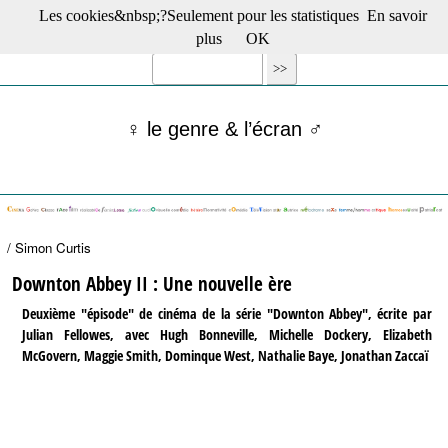
Les cookies&nbsp;?Seulement pour les statistiques
En savoir
☰ Menu
plus
OK
Films en salle
Films récents
Séries
♀ le genre & l’écran ♂
Films -TV/plates-formes
Classique
Publications
Tribunes
Bloc-notes
/ Simon Curtis
Archives
Actu : "La Nouvelle Vague"
Downton Abbey II : Une nouvelle ère
S’abonner à la Lettre !
Deuxième "épisode" de cinéma de la série "Downton Abbey", écrite par
Julian Fellowes, avec Hugh Bonneville, Michelle Dockery, Elizabeth
McGovern, Maggie Smith, Dominque West, Nathalie Baye, Jonathan Zaccaï