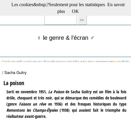
Les cookies&nbsp;?Seulement pour les statistiques
En savoir
☰ Menu
plus
OK
Films en salle
Films récents
Séries
♀ le genre & l’écran ♂
Films -TV/plates-formes
Classique
Publications
Tribunes
Bloc-notes
/ Sacha Guitry
Archives
Actu : "La Nouvelle Vague"
La poison
S’abonner à la Lettre !
Sorti en novembre 1951,
La Poison
de Sacha Guitry est un film à la fois
drôle, choquant et très noir, qui se démarque des comédies de boulevard
(genre
Faisons un rêve
en 1936) et des fresques historiques du type
Remontons les Champs-Élysées
(1938) qui avaient fait le triomphe du
réalisateur avant-guerre.