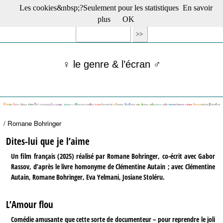
Les cookies&nbsp;?Seulement pour les statistiques
En savoir
☰ Menu
plus
OK
Films en salle
Films récents
Séries
♀ le genre & l’écran ♂
Films -TV/plates-formes
Classique
Publications
Tribunes
Bloc-notes
/ Romane Bohringer
Archives
Actu : "La Nouvelle Vague"
Dites-lui que je l’aime
S’abonner à la Lettre !
Un film français (2025) réalisé par Romane Bohringer, co-écrit avec Gabor
Rassov, d’après le livre homonyme de Clémentine Autain ; avec Clémentine
Autain, Romane Bohringer, Eva Yelmani, Josiane Stoléru.
L’Amour flou
Comédie amusante que cette sorte de documenteur – pour reprendre le joli