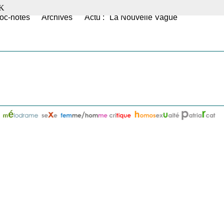
K
oc-notes
Archives
Actu : "La Nouvelle Vague"