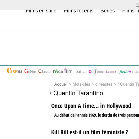
L
Films en salle
Films récents
Séries
Films -
Accueil
> Mots-clés > cineastes >
/ Quentin T
/ Quentin Tarantino
Once Upon A Time… in Hollywood
Au début de l’année 1969, le destin de trois personn
Kill Bill est-il un film féministe ?