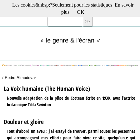
Les cookies&nbsp;?Seulement pour les statistiques
En savoir
☰ Menu
plus
OK
Films en salle
Films récents
Séries
♀ le genre & l’écran ♂
Films -TV/plates-formes
Classique
Publications
Tribunes
Bloc-notes
/ Pedro Almodovar
Archives
Actu : "La Nouvelle Vague"
La Voix humaine (The Human Voice)
S’abonner à la Lettre !
Nouvelle adaptation de la pièce de Cocteau écrite en 1930, avec l’actrice
britannique Tilda Swinton
Douleur et gloire
Tout d’abord un aveu : j’ai essayé de trouver, parmi toutes les personnes
qui accompagnent mes efforts pour faire vivre ce site, quelqu’un.e qui