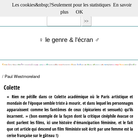
Les cookies&nbsp;?Seulement pour les statistiques
En savoir
☰ Menu
plus
OK
Films en salle
Films récents
Séries
♀ le genre & l’écran ♂
Films -TV/plates-formes
Classique
Publications
Tribunes
Bloc-notes
/ Paul Westmoreland
Archives
Actu : "La Nouvelle Vague"
Colette
S’abonner à la Lettre !
« Rien ne pétille dans ce Colette académique où le Paris artistique et
mondain de l’époque semble triste à mourir, et dans lequel les personnages
apparaissent comme les fantômes de ceux (épicuriens et sensuels) qu’ils
incarnent. » (bon exemple de la façon dont la critique cinéphile évacue ce
dont parlent les films, ici une histoire d’émancipation féminine, et le fait
que cet article qui descend un film féministe soit écrit par une femme est la
cerise française sur le gâteau !)