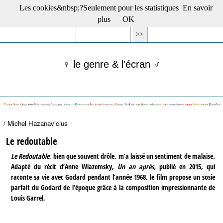
Les cookies&nbsp;?Seulement pour les statistiques
En savoir
☰ Menu
plus
OK
Films en salle
Films récents
Séries
♀ le genre & l’écran ♂
Films -TV/plates-formes
Classique
Publications
Tribunes
Bloc-notes
/ Michel Hazanavicius
Archives
Actu : "La Nouvelle Vague"
Le redoutable
S’abonner à la Lettre !
Le Redoutable
, bien que souvent drôle, m’a laissé un sentiment de malaise.
Adapté du récit d’Anne Wiazemsky,
Un an après,
publié en 2015, qui
raconte sa vie avec Godard pendant l’année 1968, le film propose un sosie
parfait du Godard de l’époque grâce à la composition impressionnante de
Louis Garrel,