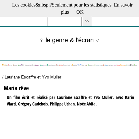
Les cookies&nbsp;?Seulement pour les statistiques
En savoir
☰ Menu
plus
OK
Films en salle
Films récents
Séries
♀ le genre & l’écran ♂
Films -TV/plates-formes
Classique
Publications
Tribunes
Bloc-notes
/ Lauriane Escaffre et Yvo Muller
Archives
Actu : "La Nouvelle Vague"
Maria rêve
S’abonner à la Lettre !
Un film écrit et réalisé par Lauriane Escaffre et Yvo Muller, avec Karin
Viard, Grégory Gadebois, Philippe Uchan, Noée Abita.