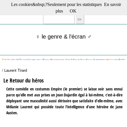
Les cookies&nbsp;?Seulement pour les statistiques
En savoir
☰ Menu
plus
OK
Films en salle
Films récents
Séries
♀ le genre & l’écran ♂
Films -TV/plates-formes
Classique
Publications
Tribunes
Bloc-notes
/ Laurent Tirard
Archives
Actu : "La Nouvelle Vague"
Le Retour du héros
S’abonner à la Lettre !
Cette comédie en costumes Empire (le premier) se laisse voir sans ennui
parce qu’elle met aux prises un Jean Dujardin égal à lui-même, c’est-à-dire
déployant une masculinité aussi dérisoire que satisfaite d’elle-même, avec
Mélanie Laurent qui possède toute l’intelligence d’une héroïne de Jane
Austen.