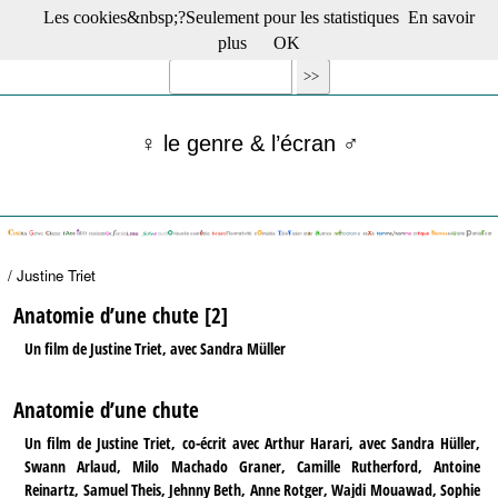
Les cookies&nbsp;?Seulement pour les statistiques
En savoir
☰ Menu
plus
OK
Films en salle
Films récents
Séries
♀ le genre & l’écran ♂
Films -TV/plates-formes
Classique
Publications
Tribunes
Bloc-notes
/ Justine Triet
Archives
Actu : "La Nouvelle Vague"
Anatomie d’une chute [2]
S’abonner à la Lettre !
Un film de Justine Triet, avec Sandra Müller
Anatomie d’une chute
Un film de Justine Triet, co-écrit avec Arthur Harari, avec Sandra Hüller,
Swann Arlaud, Milo Machado Graner, Camille Rutherford, Antoine
Reinartz, Samuel Theis, Jehnny Beth, Anne Rotger, Wajdi Mouawad, Sophie