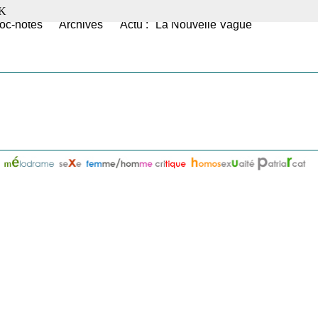
K
oc-notes
Archives
Actu : "La Nouvelle Vague"