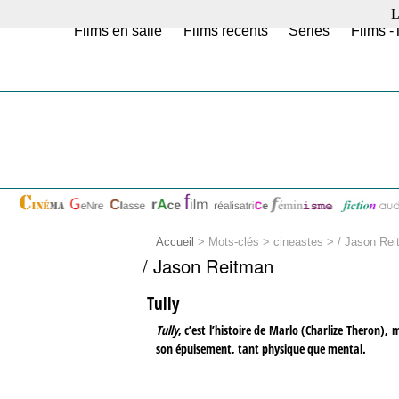
L
Films en salle
Films récents
Séries
Films -
Accueil
> Mots-clés > cineastes >
/ Jason Re
/ Jason Reitman
Tully
Tully
, c’est l’histoire de Marlo (Charlize Theron)
son épuisement, tant physique que mental.