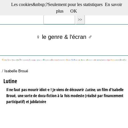
Les cookies&nbsp;?Seulement pour les statistiques
En savoir
☰ Menu
plus
OK
Films en salle
Films récents
Séries
♀ le genre & l’écran ♂
Films -TV/plates-formes
Classique
Publications
Tribunes
Bloc-notes
/ Isabelle Broué
Archives
Actu : "La Nouvelle Vague"
Lutine
S’abonner à la Lettre !
Il ne faut pas mourir idiot·e ! Je viens de découvrir
Lutine
, un film d’Isabelle
Broué, une sorte de docu-fiction à la fois modeste (réalisé par financement
participatif) et jubilatoire