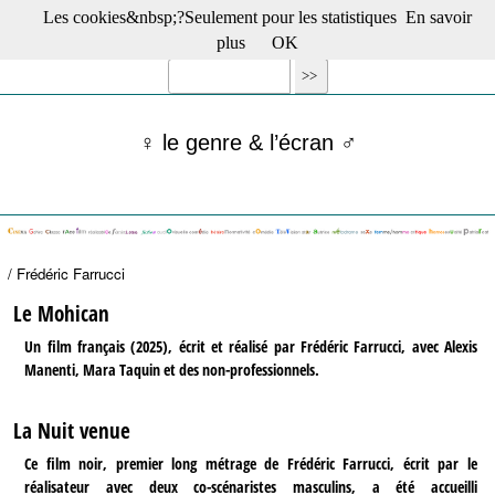
Les cookies&nbsp;?Seulement pour les statistiques
En savoir
☰ Menu
plus
OK
Films en salle
Films récents
Séries
♀ le genre & l’écran ♂
Films -TV/plates-formes
Classique
Publications
Tribunes
Bloc-notes
/ Frédéric Farrucci
Archives
Actu : "La Nouvelle Vague"
Le Mohican
S’abonner à la Lettre !
Un film français (2025), écrit et réalisé par Frédéric Farrucci, avec Alexis
Manenti, Mara Taquin et des non-professionnels.
La Nuit venue
Ce film noir, premier long métrage de Frédéric Farrucci, écrit par le
réalisateur avec deux co-scénaristes masculins, a été accueilli