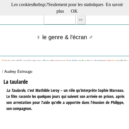
Les cookies&nbsp;?Seulement pour les statistiques
En savoir
☰ Menu
plus
OK
Films en salle
Films récents
Séries
♀ le genre & l’écran ♂
Films -TV/plates-formes
Classique
Publications
Tribunes
Bloc-notes
/ Audrey Estrougo
Archives
Actu : "La Nouvelle Vague"
La taularde
S’abonner à la Lettre !
La Taularde
, c’est Mathilde Leroy – un rôle qu’interprète Sophie Marceau.
Le film raconte les quelques jours qui suivent son arrivée en prison, après
son arrestation pour l’aide qu’elle a apportée dans l’évasion de Philippe,
son compagnon.