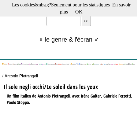
Les cookies&nbsp;?Seulement pour les statistiques
En savoir
☰ Menu
plus
OK
Films en salle
Films récents
Séries
♀ le genre & l’écran ♂
Films -TV/plates-formes
Classique
Publications
Tribunes
Bloc-notes
/ Antonio Pietrangeli
Archives
Actu : "La Nouvelle Vague"
Il sole negli occhi/Le soleil dans les yeux
S’abonner à la Lettre !
Un film italien de Antonio Pietrangeli, avec Irène Galter, Gabriele Ferzetti,
Paolo Stoppa.