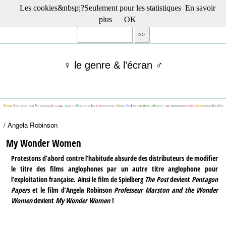
Les cookies&nbsp;?Seulement pour les statistiques
En savoir
☰ Menu
plus
OK
Films en salle
Films récents
Séries
♀ le genre & l’écran ♂
Films -TV/plates-formes
Classique
Publications
Tribunes
Bloc-notes
/ Angela Robinson
Archives
Actu : "La Nouvelle Vague"
My Wonder Women
S’abonner à la Lettre !
Protestons d’abord contre l’habitude absurde des distributeurs de modifier
le titre des films anglophones par un autre titre anglophone pour
l’exploitation française. Ainsi le film de Spielberg
The Post
devient
Pentagon
Papers
et le film d’Angela Robinson
Professeur Marston and the Wonder
Women
devient
My Wonder Women
!