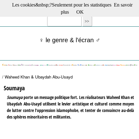
Les cookies&nbsp;?Seulement pour les statistiques
En savoir
☰ Menu
plus
OK
Films en salle
Films récents
Séries
♀ le genre & l’écran ♂
Films -TV/plates-formes
Classique
Publications
Tribunes
Bloc-notes
/ Waheed Khan & Ubaydah Abu-Usayd
Archives
Actu : "La Nouvelle Vague"
Soumaya
S’abonner à la Lettre !
Soumaya
porte un message politique fort. Les réalisateurs Waheed Khan et
Ubaydah Abu-Usayd utilisent le levier artistique et culturel comme moyen
de lutter contre l’oppression islamophobe, et tenter de convaincre au-delà
des sphères minoritaires et militantes.