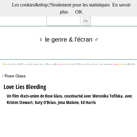
Les cookies&nbsp;?Seulement pour les statistiques
En savoir
☰ Menu
plus
OK
Films en salle
Films récents
Séries
♀ le genre & l’écran ♂
Films -TV/plates-formes
Classique
Publications
Tribunes
Bloc-notes
/ Rose Glass
Archives
Actu : "La Nouvelle Vague"
Love Lies Bleeding
S’abonner à la Lettre !
Un film états-unien de Rose Glass, coscénarisé avec Weronika Tofilska, avec
Kristen Stewart, Katy O’Brian, Jena Malone, Ed Harris