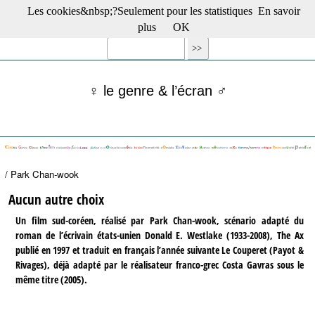
Les cookies&nbsp;?Seulement pour les statistiques
En savoir
☰ Menu
plus
OK
Films en salle
Films récents
Séries
♀ le genre & l’écran ♂
Films -TV/plates-formes
Classique
Publications
Tribunes
Bloc-notes
/ Park Chan-wook
Archives
Actu : "La Nouvelle Vague"
Aucun autre choix
S’abonner à la Lettre !
Un film sud-coréen, réalisé par Park Chan-wook, scénario adapté du
roman de l’écrivain états-unien Donald E. Westlake (1933-2008), The Ax
publié en 1997 et traduit en français l’année suivante Le Couperet (Payot &
Rivages), déjà adapté par le réalisateur franco-grec Costa Gavras sous le
même titre (2005).