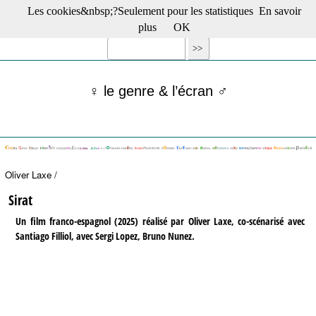
Les cookies&nbsp;?Seulement pour les statistiques
En savoir
☰ Menu
plus
OK
Films en salle
Films récents
Séries
♀ le genre & l’écran ♂
Films -TV/plates-formes
Classique
Publications
Tribunes
Bloc-notes
Oliver Laxe /
Archives
Actu : "La Nouvelle Vague"
Sirat
S’abonner à la Lettre !
Un film franco-espagnol (2025) réalisé par Oliver Laxe, co-scénarisé avec
Santiago Filliol, avec Sergi Lopez, Bruno Nunez.